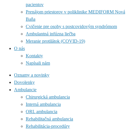
pacientov
Prenájom priestorov v poliklinike MEDIFORM Nová
Baňa
Cvičenie pre osoby s postcovidovým syndrómom
Ambulantná infúzna liečba
Meranie protilátok (COVID-19)
O nás
Kontakty
Napísali nám
Oznamy a novinky
Dovolenky
Ambulancie
Chirurgická ambulancia
Interná ambulancia
ORL ambulancia
Rehabilitačná ambulancia
Rehabilitácia-procedúry