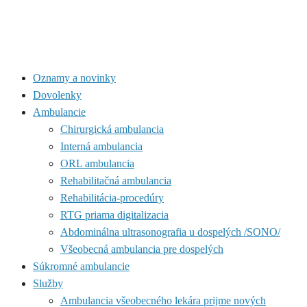
Oznamy a novinky
Dovolenky
Ambulancie
Chirurgická ambulancia
Interná ambulancia
ORL ambulancia
Rehabilitačná ambulancia
Rehabilitácia-procedúry
RTG priama digitalizacia
Abdominálna ultrasonografia u dospelých /SONO/
Všeobecná ambulancia pre dospelých
Súkromné ambulancie
Služby
Ambulancia všeobecného lekára prijme nových