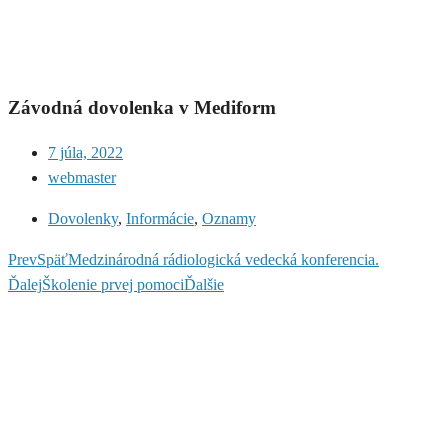
Závodná dovolenka v Mediform
7 júla, 2022
webmaster
Dovolenky
,
Informácie
,
Oznamy
Prev
Späť
Medzinárodná rádiologická vedecká konferencia.
Ďalej
Školenie prvej pomoci
Ďalšie