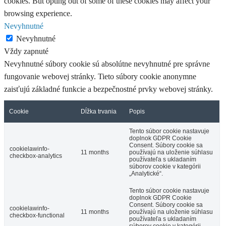
cookies. But opting out of some of these cookies may affect your
browsing experience.
Nevyhnutné
Nevyhnutné
Vždy zapnuté
Nevyhnutné súbory cookie sú absolútne nevyhnutné pre správne
fungovanie webovej stránky. Tieto súbory cookie anonymne
zaisťujú základné funkcie a bezpečnostné prvky webovej stránky.
Cookie
Dĺžka trvania
Popis
Tento súbor cookie nastavuje
doplnok GDPR Cookie
Consent. Súbory cookie sa
cookielawinfo-
11 months
používajú na uloženie súhlasu
checkbox-analytics
používateľa s ukladaním
súborov cookie v kategórii
„Analytické“.
Tento súbor cookie nastavuje
doplnok GDPR Cookie
Consent. Súbory cookie sa
cookielawinfo-
11 months
používajú na uloženie súhlasu
checkbox-functional
používateľa s ukladaním