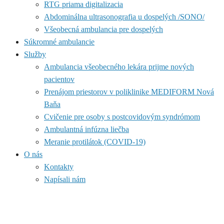
RTG priama digitalizacia
Abdominálna ultrasonografia u dospelých /SONO/
Všeobecná ambulancia pre dospelých
Súkromné ambulancie
Služby
Ambulancia všeobecného lekára prijme nových
pacientov
Prenájom priestorov v poliklinike MEDIFORM Nová
Baňa
Cvičenie pre osoby s postcovidovým syndrómom
Ambulantná infúzna liečba
Meranie protilátok (COVID-19)
O nás
Kontakty
Napísali nám