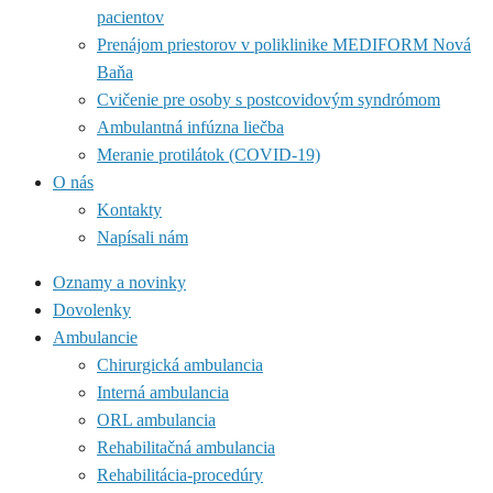
pacientov
Prenájom priestorov v poliklinike MEDIFORM Nová
Baňa
Cvičenie pre osoby s postcovidovým syndrómom
Ambulantná infúzna liečba
Meranie protilátok (COVID-19)
O nás
Kontakty
Napísali nám
Oznamy a novinky
Dovolenky
Ambulancie
Chirurgická ambulancia
Interná ambulancia
ORL ambulancia
Rehabilitačná ambulancia
Rehabilitácia-procedúry