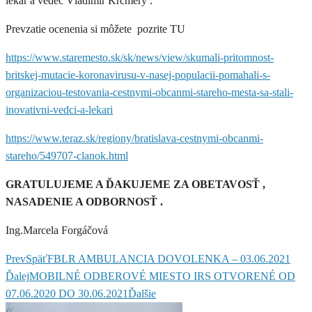
lekár a vedec Vladimír Krčméry .
Prevzatie ocenenia si môžete pozrite TU
https://www.staremesto.sk/sk/news/view/skumali-pritomnost-
britskej-mutacie-koronavirusu-v-nasej-populacii-pomahali-s-
organizaciou-testovania-cestnymi-obcanmi-stareho-mesta-sa-stali-
inovativni-vedci-a-lekari
https://www.teraz.sk/regiony/bratislava-cestnymi-obcanmi-
stareho/549707-clanok.html
GRATULUJEME A ĎAKUJEME ZA OBETAVOSŤ ,
NASADENIE A ODBORNOSŤ .
Ing.Marcela Forgáčová
Prev
Späť
FBLR AMBULANCIA DOVOLENKA – 03.06.2021
Ďalej
MOBILNÉ ODBEROVÉ MIESTO IRS OTVORENÉ OD
07.06.2020 DO 30.06.2021
Ďalšie