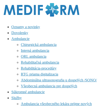
Oznamy a novinky
Dovolenky
Ambulancie
Chirurgická ambulancia
Interná ambulancia
ORL ambulancia
Rehabilitačná ambulancia
Rehabilitácia-procedúry
RTG priama digitalizacia
Abdominálna ultrasonografia u dospelých /SONO/
Všeobecná ambulancia pre dospelých
Súkromné ambulancie
Služby
Ambulancia všeobecného lekára prijme nových