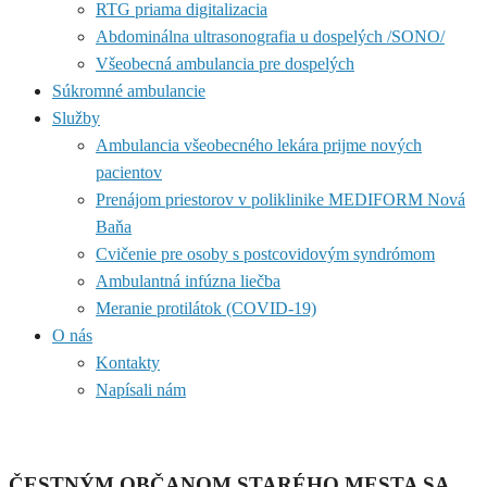
RTG priama digitalizacia
Abdominálna ultrasonografia u dospelých /SONO/
Všeobecná ambulancia pre dospelých
Súkromné ambulancie
Služby
Ambulancia všeobecného lekára prijme nových
pacientov
Prenájom priestorov v poliklinike MEDIFORM Nová
Baňa
Cvičenie pre osoby s postcovidovým syndrómom
Ambulantná infúzna liečba
Meranie protilátok (COVID-19)
O nás
Kontakty
Napísali nám
ČESTNÝM OBČANOM STARÉHO MESTA SA