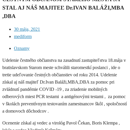
STAL AJ NÁŠ MAJITEĽ Dr.IVAN BALÁŽI,MBA
,DBA
30 mája, 2021
mediform
Oznamy
Udelenie čestného občianstva na zasadnutí zastupiteľstva 18.mája v
bratislavskom Starom meste schválili staromestkí poslanci , ide o
tretie udeľovanie čestných občianstiev od roku 2014. Udelenie
získal aj náš majiteľ Dr.Ivan Baláži,MBA,DBA za pomoc pri
zvládnutí pandémie COVID -19 , za zriadenie mobilných
odberových miest PCR testami a antigénovými testami , za pomoc
v školách preventívnym testovaním zamestnancov škôl , spoločností
a domovoch dôchodcov .
Ocenenie získal aj vedec a virológ Pavol Čekan, Boris Klempa ,