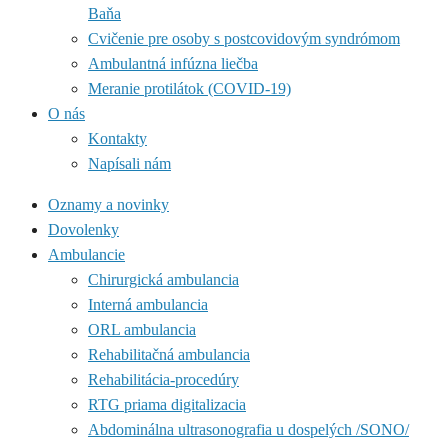
Baňa
Cvičenie pre osoby s postcovidovým syndrómom
Ambulantná infúzna liečba
Meranie protilátok (COVID-19)
O nás
Kontakty
Napísali nám
Oznamy a novinky
Dovolenky
Ambulancie
Chirurgická ambulancia
Interná ambulancia
ORL ambulancia
Rehabilitačná ambulancia
Rehabilitácia-procedúry
RTG priama digitalizacia
Abdominálna ultrasonografia u dospelých /SONO/