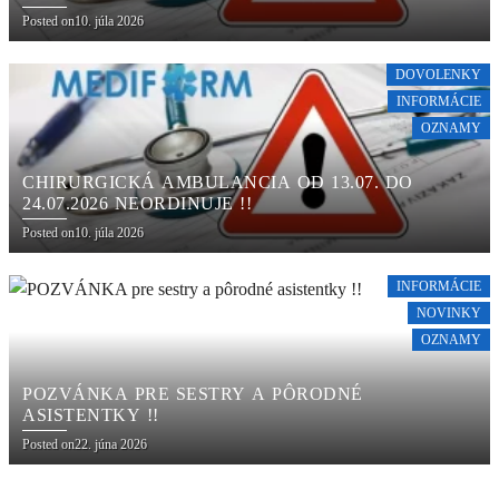
Posted on
10. júla 2026
DOVOLENKY
INFORMÁCIE
OZNAMY
CHIRURGICKÁ AMBULANCIA OD 13.07. DO
24.07.2026 NEORDINUJE !!
Posted on
10. júla 2026
INFORMÁCIE
NOVINKY
OZNAMY
POZVÁNKA PRE SESTRY A PÔRODNÉ
ASISTENTKY !!
Posted on
22. júna 2026