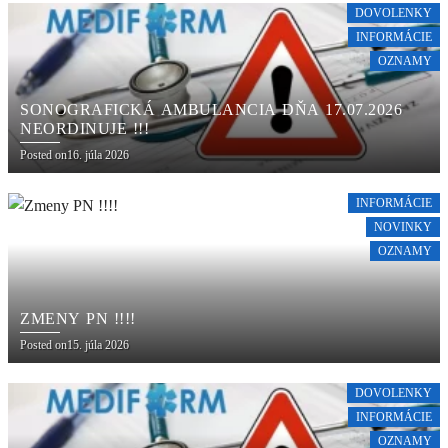
DOVOLENKY
INFORMÁCIE
OZNAMY
SONOGRAFICKÁ AMBULANCIA DŇA 17.07.2026
NEORDINUJE !!!
Posted on
16. júla 2026
INFORMÁCIE
NOVINKY
OZNAMY
ZMENY PN !!!!
Posted on
15. júla 2026
DOVOLENKY
INFORMÁCIE
OZNAMY