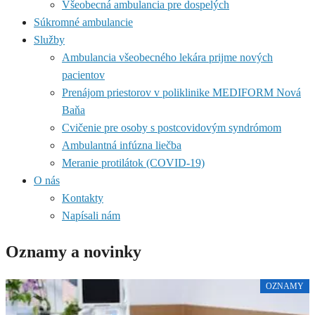
Všeobecná ambulancia pre dospelých
Súkromné ambulancie
Služby
Ambulancia všeobecného lekára prijme nových
pacientov
Prenájom priestorov v poliklinike MEDIFORM Nová
Baňa
Cvičenie pre osoby s postcovidovým syndrómom
Ambulantná infúzna liečba
Meranie protilátok (COVID-19)
O nás
Kontakty
Napísali nám
Oznamy a novinky
OZNAMY