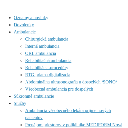
Oznamy a novinky
Dovolenky
Ambulancie
Chirurgická ambulancia
Interná ambulancia
ORL ambulancia
Rehabilitačná ambulancia
Rehabilitácia-procedúry
RTG priama digitalizacia
Abdominálna ultrasonografia u dospelých /SONO/
Všeobecná ambulancia pre dospelých
Súkromné ambulancie
Služby
Ambulancia všeobecného lekára prijme nových
pacientov
Prenájom priestorov v poliklinike MEDIFORM Nová