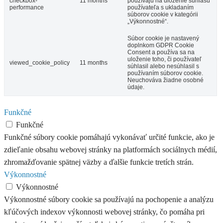
checkbox-
11 months
používajú na uloženie súhlasu
performance
používateľa s ukladaním
súborov cookie v kategórii
„Výkonnostné“.
Súbor cookie je nastavený
doplnkom GDPR Cookie
Consent a používa sa na
uloženie toho, či používateľ
viewed_cookie_policy
11 months
súhlasil alebo nesúhlasil s
používaním súborov cookie.
Neuchováva žiadne osobné
údaje.
Funkčné
Funkčné
Funkčné súbory cookie pomáhajú vykonávať určité funkcie, ako je
zdieľanie obsahu webovej stránky na platformách sociálnych médií,
zhromažďovanie spätnej väzby a ďalšie funkcie tretích strán.
Výkonnostné
Výkonnostné
Výkonnostné súbory cookie sa používajú na pochopenie a analýzu
kľúčových indexov výkonnosti webovej stránky, čo pomáha pri