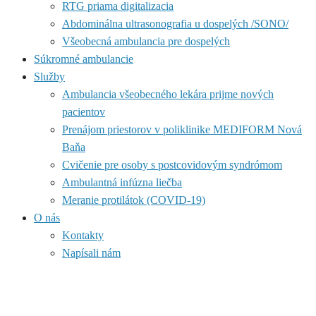
RTG priama digitalizacia
Abdominálna ultrasonografia u dospelých /SONO/
Všeobecná ambulancia pre dospelých
Súkromné ambulancie
Služby
Ambulancia všeobecného lekára prijme nových
pacientov
Prenájom priestorov v poliklinike MEDIFORM Nová
Baňa
Cvičenie pre osoby s postcovidovým syndrómom
Ambulantná infúzna liečba
Meranie protilátok (COVID-19)
O nás
Kontakty
Napísali nám