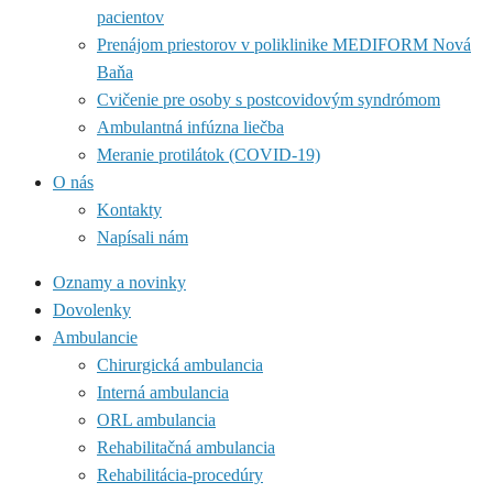
pacientov
Prenájom priestorov v poliklinike MEDIFORM Nová
Baňa
Cvičenie pre osoby s postcovidovým syndrómom
Ambulantná infúzna liečba
Meranie protilátok (COVID-19)
O nás
Kontakty
Napísali nám
Oznamy a novinky
Dovolenky
Ambulancie
Chirurgická ambulancia
Interná ambulancia
ORL ambulancia
Rehabilitačná ambulancia
Rehabilitácia-procedúry