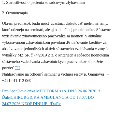
1. Starostlivosť o pacienta so srdcovým zlyhávaním
2. Ozonoterapia
Okrem prednášok budú môcť účastníci diskutovať nielen na témy,
ktoré odznejú na seminári, ale aj o aktuálnej problematike. Sústavné
vzdelávanie zdravotníckeho pracovníka sa hodnotí v aktuálne
vykonávanom zdravotníckom povolaní .Prideľovanie kreditov za
absolvovanie jednotlivých aktivít sústavného vzdelávania v zmysle
vyhlášky MZ SR č.74/2019 Z.z. o kritériách a spôsobe hodnotenia
sústavného vzdelávania zdravotníckych pracovníkov si môžete
pozrieť
TU
.
Nahlasovanie na odborný seminár u vrchnej sestry p. Garajovej –
+421 911 112 069
Prev
Späť
Dovolenka MEDIFORM s.r.o. DŇA 26.06.2026!!!
Ďalej
CHIRURGICKÁ AMBULANCIA OD 13.07. DO
24.07.2026 NEORDINUJE !!
Ďalšie