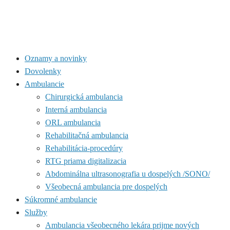
Oznamy a novinky
Dovolenky
Ambulancie
Chirurgická ambulancia
Interná ambulancia
ORL ambulancia
Rehabilitačná ambulancia
Rehabilitácia-procedúry
RTG priama digitalizacia
Abdominálna ultrasonografia u dospelých /SONO/
Všeobecná ambulancia pre dospelých
Súkromné ambulancie
Služby
Ambulancia všeobecného lekára prijme nových