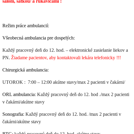
šálom, šatkou/ a rukavicami !
Režim práce ambulancií:
Všeobecná ambulancia pre dospelých:
Každý pracovný deň do 12. hod. – elektronické zasielanie liekov a
PN.
Žiadame pacientov, aby kontaktovali lekára telefonicky !!!
Chirurgická ambulancia
:
UTOROK : 7:00 – 12:00 akútne stavy/max 2 pacienti v čakárni/
ORL ambulancia
: Každý pracovný deň do 12. hod ./max 2 pacienti
v čakárni/akútne stavy
Sonografia:
Každý pracovný deň do 12. hod. /max 2 pacienti v
čakárni/akútne stavy
RTG
: každý pracovný deň do 12. hod. akútne stavy