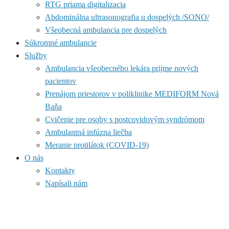
RTG priama digitalizacia
Abdominálna ultrasonografia u dospelých /SONO/
Všeobecná ambulancia pre dospelých
Súkromné ambulancie
Služby
Ambulancia všeobecného lekára prijme nových
pacientov
Prenájom priestorov v poliklinike MEDIFORM Nová
Baňa
Cvičenie pre osoby s postcovidovým syndrómom
Ambulantná infúzna liečba
Meranie protilátok (COVID-19)
O nás
Kontakty
Napísali nám