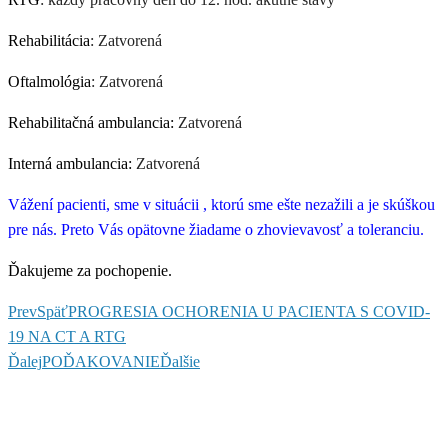
Rehabilitácia
: Zatvorená
Oftalmológia
: Zatvorená
Rehabilitačná ambulancia:
Zatvorená
Interná ambulancia:
Zatvorená
Vážení pacienti, sme v situácii , ktorú sme ešte nezažili a je skúškou
pre nás. Preto Vás opätovne žiadame o zhovievavosť a toleranciu.
Ďakujeme za pochopenie.
Prev
Späť
PROGRESIA OCHORENIA U PACIENTA S COVID-
19 NA CT A RTG
Ďalej
POĎAKOVANIE
Ďalšie