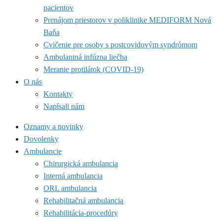
pacientov
Prenájom priestorov v poliklinike MEDIFORM Nová
Baňa
Cvičenie pre osoby s postcovidovým syndrómom
Ambulantná infúzna liečba
Meranie protilátok (COVID-19)
O nás
Kontakty
Napísali nám
Oznamy a novinky
Dovolenky
Ambulancie
Chirurgická ambulancia
Interná ambulancia
ORL ambulancia
Rehabilitačná ambulancia
Rehabilitácia-procedúry