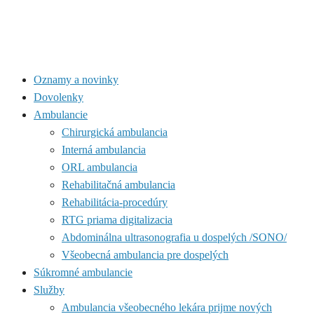
Oznamy a novinky
Dovolenky
Ambulancie
Chirurgická ambulancia
Interná ambulancia
ORL ambulancia
Rehabilitačná ambulancia
Rehabilitácia-procedúry
RTG priama digitalizacia
Abdominálna ultrasonografia u dospelých /SONO/
Všeobecná ambulancia pre dospelých
Súkromné ambulancie
Služby
Ambulancia všeobecného lekára prijme nových