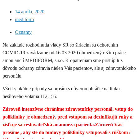
14 apríla, 2020
mediform
Oznamy
Na základe rozhodnutia vlády SR so šíriacim sa ochorením
COVID-19 zavádzame od 16.03.2020 obmedzený režim práce
ambulancií MEDIFORM, s.r.o. K opatreniam sme pristúpili z
dôvodu ochrany zdravia nielen Vás pacientov, ale aj zdravotníckeho
personálu.
Všetky akútne prípady sa prosím s dôverou obráťte na linku
tiesňového volania 112,155.
Zároveň intenzívne chránime zdravotnícky personál, vstup do
polikliniky je obmedzený, pred vstupom sa dezinfikujú ruky a
zisťuje sa cestovateľská anamnéza pacienta.Zároveň Vás
prosíme , aby ste do budovy polikliniky vstupovali s rúškom /