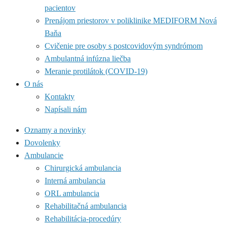
pacientov
Prenájom priestorov v poliklinike MEDIFORM Nová
Baňa
Cvičenie pre osoby s postcovidovým syndrómom
Ambulantná infúzna liečba
Meranie protilátok (COVID-19)
O nás
Kontakty
Napísali nám
Oznamy a novinky
Dovolenky
Ambulancie
Chirurgická ambulancia
Interná ambulancia
ORL ambulancia
Rehabilitačná ambulancia
Rehabilitácia-procedúry