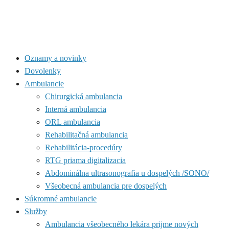
Oznamy a novinky
Dovolenky
Ambulancie
Chirurgická ambulancia
Interná ambulancia
ORL ambulancia
Rehabilitačná ambulancia
Rehabilitácia-procedúry
RTG priama digitalizacia
Abdominálna ultrasonografia u dospelých /SONO/
Všeobecná ambulancia pre dospelých
Súkromné ambulancie
Služby
Ambulancia všeobecného lekára prijme nových