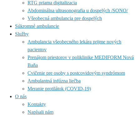
RTG priama digitalizacia
Abdominálna ultrasonografia u dospelých /SONO/
Všeobecná ambulancia pre dospelých
Súkromné ambulancie
Služby
Ambulancia všeobecného lekára prijme nových
pacientov
Prenájom priestorov v poliklinike MEDIFORM Nová
Baňa
Cvičenie pre osoby s postcovidovým syndrómom
Ambulantná infúzna liečba
Meranie protilátok (COVID-19)
O nás
Kontakty
Napísali nám