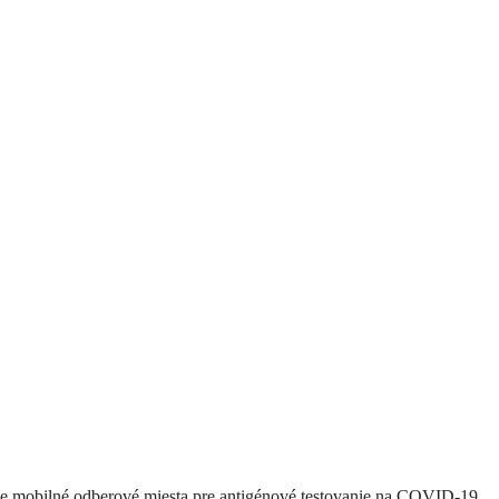
e mobilné odberové miesta pre antigénové testovanie na COVID-19