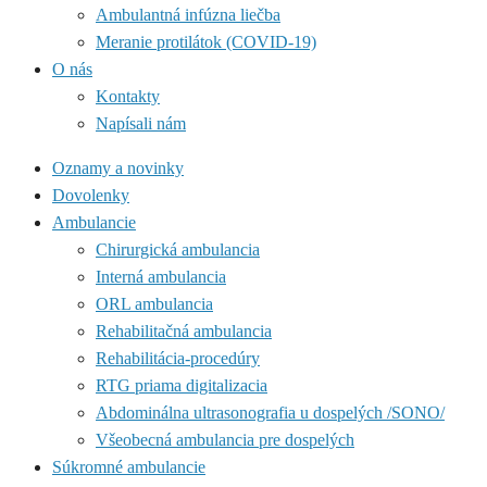
Ambulantná infúzna liečba
Meranie protilátok (COVID-19)
O nás
Kontakty
Napísali nám
Oznamy a novinky
Dovolenky
Ambulancie
Chirurgická ambulancia
Interná ambulancia
ORL ambulancia
Rehabilitačná ambulancia
Rehabilitácia-procedúry
RTG priama digitalizacia
Abdominálna ultrasonografia u dospelých /SONO/
Všeobecná ambulancia pre dospelých
Súkromné ambulancie