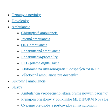
Oznamy a novinky
Dovolenky
Ambulancie
Chirurgická ambulancia
Interná ambulancia
ORL ambulancia
Rehabilitačná ambulancia
Rehabilitácia-procedúry
RTG priama digitalizacia
Abdominálna ultrasonografia u dospelých /SONO/
Všeobecná ambulancia pre dospelých
Súkromné ambulancie
Služby
Ambulancia všeobecného lekára prijme nových paciento
Prenájom priestorov v poliklinike MEDIFORM Nová B
Cvičenie pre osoby s postcovidovým syndrómom