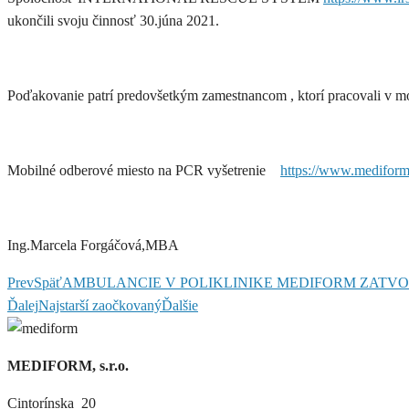
ukončili svoju činnosť 30.júna 2021.
Poďakovanie patrí predovšetkým zamestnancom , ktorí pracovali v 
Mobilné odberové miesto na PCR vyšetrenie
https://www.mediform.
Ing.Marcela Forgáčová,MBA
Prev
Späť
AMBULANCIE V POLIKLINIKE MEDIFORM ZATVORENÉ
Ďalej
Najstarší zaočkovaný
Ďalšie
MEDIFORM, s.r.o.
Cintorínska 20