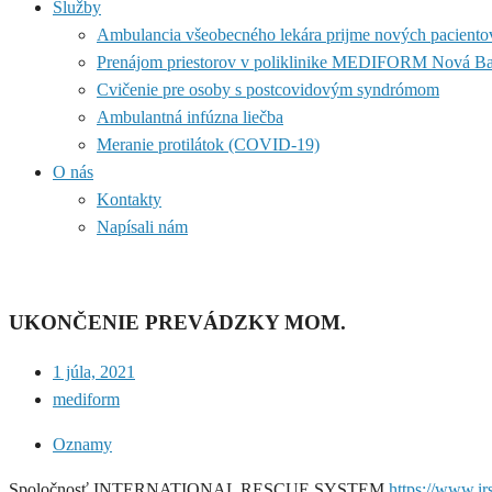
Služby
Ambulancia všeobecného lekára prijme nových paciento
Prenájom priestorov v poliklinike MEDIFORM Nová B
Cvičenie pre osoby s postcovidovým syndrómom
Ambulantná infúzna liečba
Meranie protilátok (COVID-19)
O nás
Kontakty
Napísali nám
UKONČENIE PREVÁDZKY MOM.
1 júla, 2021
mediform
Oznamy
Spoločnosť INTERNATIONAL RESCUE SYSTEM
https://www.ir