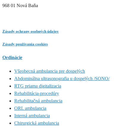
968 01 Nová Baňa
Zásady ochrany osobných údajov
Zásady používania cookies
Ordinácie
Všeobecná ambulancia pre dospelých
Abdominálna ultrasonografia u dospelých /SONO/
RTG priama digitalizacia
Rehabilitácia-procedúry
Rehabilitačná ambulancia
ORL ambulancia
Interná ambulancia
Chirurgická ambulancia