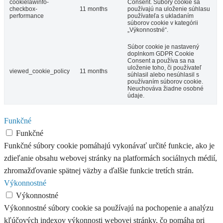
cookielawinfo-
Consent. Súbory cookie sa
checkbox-
11 months
používajú na uloženie súhlasu
performance
používateľa s ukladaním
súborov cookie v kategórii
„Výkonnostné“.
Súbor cookie je nastavený
doplnkom GDPR Cookie
Consent a používa sa na
uloženie toho, či používateľ
viewed_cookie_policy
11 months
súhlasil alebo nesúhlasil s
používaním súborov cookie.
Neuchováva žiadne osobné
údaje.
Funkčné
Funkčné
Funkčné súbory cookie pomáhajú vykonávať určité funkcie, ako je
zdieľanie obsahu webovej stránky na platformách sociálnych médií,
zhromažďovanie spätnej väzby a ďalšie funkcie tretích strán.
Výkonnostné
Výkonnostné
Výkonnostné súbory cookie sa používajú na pochopenie a analýzu
kľúčových indexov výkonnosti webovej stránky, čo pomáha pri