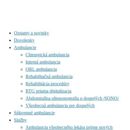
Oznamy a novinky
Dovolenky
Ambulancie
Chirurgická ambulancia
Interná ambulancia
ORL ambulancia
Rehabilitačná ambulancia
Rehabilitácia-procedúry
RTG priama digitalizacia
Abdominálna ultrasonografia u dospelých /SONO/
Všeobecná ambulancia pre dospelých
Súkromné ambulancie
Služby
Ambulancia všeobecného lekára prijme nových