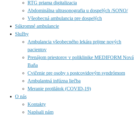
RTG priama digitalizacia
Abdominálna ultrasonografia u dospelých /SONO/
Všeobecná ambulancia pre dospelých
Súkromné ambulancie
Služby
Ambulancia všeobecného lekára prijme nových
pacientov
Prenájom priestorov v poliklinike MEDIFORM Nová
Baňa
Cvičenie pre osoby s postcovidovým syndrómom
Ambulantná infúzna liečba
Meranie protilátok (COVID-19)
O nás
Kontakty
Napísali nám