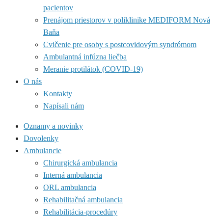
pacientov
Prenájom priestorov v poliklinike MEDIFORM Nová
Baňa
Cvičenie pre osoby s postcovidovým syndrómom
Ambulantná infúzna liečba
Meranie protilátok (COVID-19)
O nás
Kontakty
Napísali nám
Oznamy a novinky
Dovolenky
Ambulancie
Chirurgická ambulancia
Interná ambulancia
ORL ambulancia
Rehabilitačná ambulancia
Rehabilitácia-procedúry