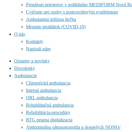
Prenájom priestorov v poliklinike MEDIFORM Nová B
Cvičenie pre osoby s postcovidovým syndrómom
Ambulantná infúzna liečba
Meranie protilátok (COVID-19)
O nás
Kontakty
Napísali nám
Oznamy a novinky
Dovolenky
Ambulancie
Chirurgická ambulancia
Interná ambulancia
ORL ambulancia
Rehabilitačná ambulancia
Rehabilitácia-procedúry
RTG priama digitalizacia
Abdominálna ultrasonografia u dospelých /SONO/