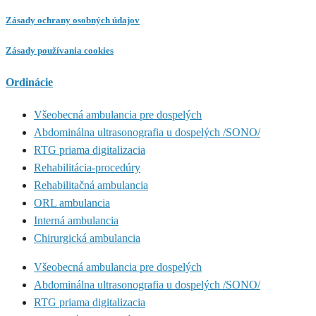
Zásady ochrany osobných údajov
Zásady používania cookies
Ordinácie
Všeobecná ambulancia pre dospelých
Abdominálna ultrasonografia u dospelých /SONO/
RTG priama digitalizacia
Rehabilitácia-procedúry
Rehabilitačná ambulancia
ORL ambulancia
Interná ambulancia
Chirurgická ambulancia
Všeobecná ambulancia pre dospelých
Abdominálna ultrasonografia u dospelých /SONO/
RTG priama digitalizacia