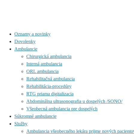
Oznamy a novinky
Dovolenky
Ambulancie
Chirurgická ambulancia
Interná ambulancia
ORL ambulancia
Rehabilitačná ambulancia
Rehabilitácia-procedúry
RTG priama digitalizacia
Abdominálna ultrasonografia u dospelých /SONO/
Všeobecná ambulancia pre dospelých
Súkromné ambulancie
Služby
Ambulancia všeobecného lekára prijme nových paciento