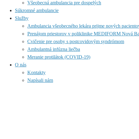
Všeobecná ambulancia pre dospelých
Súkromné ambulancie
Služby
Ambulancia všeobecného lekára prijme nových paciento
Prenájom priestorov v poliklinike MEDIFORM Nová B
Cvičenie pre osoby s postcovidovým syndrómom
Ambulantná infúzna liečba
Meranie protilátok (COVID-19)
O nás
Kontakty
Napísali nám