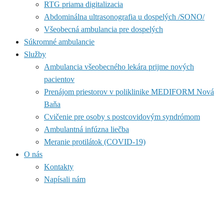
RTG priama digitalizacia
Abdominálna ultrasonografia u dospelých /SONO/
Všeobecná ambulancia pre dospelých
Súkromné ambulancie
Služby
Ambulancia všeobecného lekára prijme nových
pacientov
Prenájom priestorov v poliklinike MEDIFORM Nová
Baňa
Cvičenie pre osoby s postcovidovým syndrómom
Ambulantná infúzna liečba
Meranie protilátok (COVID-19)
O nás
Kontakty
Napísali nám