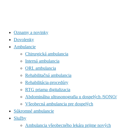
Oznamy a novinky
Dovolenky
Ambulancie
Chirurgická ambulancia
Interná ambulancia
ORL ambulancia
Rehabilitačná ambulancia
Rehabilitácia-procedúry
RTG priama digitalizacia
Abdominálna ultrasonografia u dospelých /SONO/
Všeobecná ambulancia pre dospelých
Súkromné ambulancie
Služby
Ambulancia všeobecného lekára prijme nových