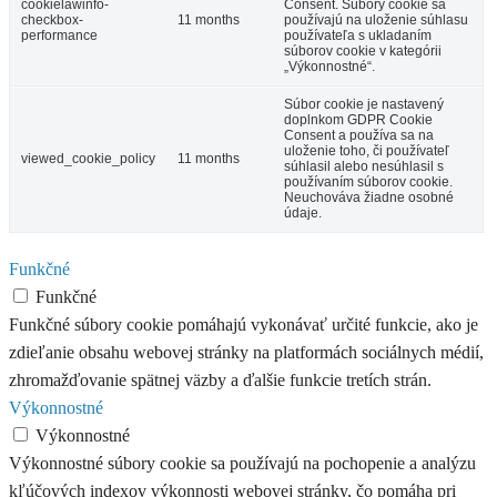
cookielawinfo-
Consent. Súbory cookie sa
checkbox-
11 months
používajú na uloženie súhlasu
performance
používateľa s ukladaním
súborov cookie v kategórii
„Výkonnostné“.
Súbor cookie je nastavený
doplnkom GDPR Cookie
Consent a používa sa na
uloženie toho, či používateľ
viewed_cookie_policy
11 months
súhlasil alebo nesúhlasil s
používaním súborov cookie.
Neuchováva žiadne osobné
údaje.
Funkčné
Funkčné
Funkčné súbory cookie pomáhajú vykonávať určité funkcie, ako je
zdieľanie obsahu webovej stránky na platformách sociálnych médií,
zhromažďovanie spätnej väzby a ďalšie funkcie tretích strán.
Výkonnostné
Výkonnostné
Výkonnostné súbory cookie sa používajú na pochopenie a analýzu
kľúčových indexov výkonnosti webovej stránky, čo pomáha pri