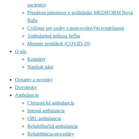
pacientov
Prenájom priestorov v poliklinike MEDIFORM Nová
Baňa
Cvičenie pre osoby s postcovidovým syndrómom
Ambulantná infúzna liečba
Meranie protilátok (COVID-19)
O nás
Kontakty
Napísali nám
Oznamy a novinky
Dovolenky
Ambulancie
Chirurgická ambulancia
Interná ambulancia
ORL ambulancia
Rehabilitačná ambulancia
Rehabilitácia-procedúry