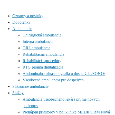
Oznamy a novinky
Dovolenky
Ambulancie
Chirurgická ambulancia
Interná ambulancia
ORL ambulancia
Rehabilitačná ambulancia
Rehabilitácia-procedúry
RTG priama digitalizacia
Abdominálna ultrasonografia u dospelých /SONO/
Všeobecná ambulancia pre dospelých
Súkromné ambulancie
Služby
Ambulancia všeobecného lekára prijme nových
pacientov
Prenájom priestorov v poliklinike MEDIFORM Nová