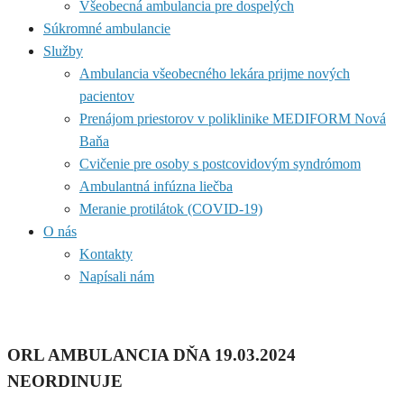
Všeobecná ambulancia pre dospelých
Súkromné ambulancie
Služby
Ambulancia všeobecného lekára prijme nových
pacientov
Prenájom priestorov v poliklinike MEDIFORM Nová
Baňa
Cvičenie pre osoby s postcovidovým syndrómom
Ambulantná infúzna liečba
Meranie protilátok (COVID-19)
O nás
Kontakty
Napísali nám
ORL AMBULANCIA DŇA 19.03.2024
NEORDINUJE