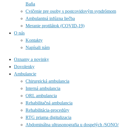
Baňa
Cvičenie pre osoby s postcovidovým syndrómom
Ambulantná infúzna liečba
Meranie protilátok (COVID-19)
O nás
Kontakty
Napísali nám
Oznamy a novinky
Dovolenky
Ambulancie
Chirurgická ambulancia
Interná ambulancia
ORL ambulancia
Rehabilitačná ambulancia
Rehabilitácia-procedúry
RTG priama digitalizacia
Abdominálna ultrasonografia u dospelých /SONO/