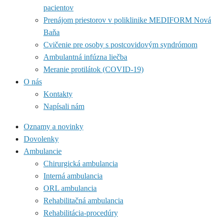
pacientov
Prenájom priestorov v poliklinike MEDIFORM Nová
Baňa
Cvičenie pre osoby s postcovidovým syndrómom
Ambulantná infúzna liečba
Meranie protilátok (COVID-19)
O nás
Kontakty
Napísali nám
Oznamy a novinky
Dovolenky
Ambulancie
Chirurgická ambulancia
Interná ambulancia
ORL ambulancia
Rehabilitačná ambulancia
Rehabilitácia-procedúry