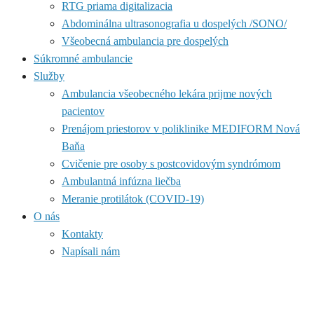
RTG priama digitalizacia
Abdominálna ultrasonografia u dospelých /SONO/
Všeobecná ambulancia pre dospelých
Súkromné ambulancie
Služby
Ambulancia všeobecného lekára prijme nových
pacientov
Prenájom priestorov v poliklinike MEDIFORM Nová
Baňa
Cvičenie pre osoby s postcovidovým syndrómom
Ambulantná infúzna liečba
Meranie protilátok (COVID-19)
O nás
Kontakty
Napísali nám