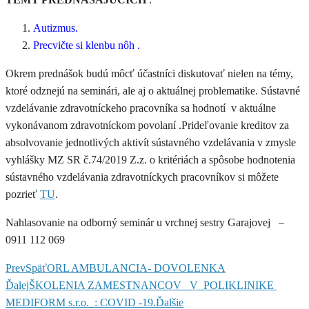
Autizmus.
Precvičte si klenbu nôh .
Okrem prednášok budú môcť účastníci diskutovať nielen na témy,
ktoré odznejú na seminári, ale aj o aktuálnej problematike. Sústavné
vzdelávanie zdravotníckeho pracovníka sa hodnotí v aktuálne
vykonávanom zdravotníckom povolaní .Prideľovanie kreditov za
absolvovanie jednotlivých aktivít sústavného vzdelávania v zmysle
vyhlášky MZ SR č.74/2019 Z.z. o kritériách a spôsobe hodnotenia
sústavného vzdelávania zdravotníckych pracovníkov si môžete
pozrieť
TU
.
Nahlasovanie na odborný seminár u vrchnej sestry Garajovej –
0911 112 069
Prev
Späť
ORL AMBULANCIA- DOVOLENKA
Ďalej
ŠKOLENIA ZAMESTNANCOV V POLIKLINIKE
MEDIFORM s.r.o. : COVID -19.
Ďalšie