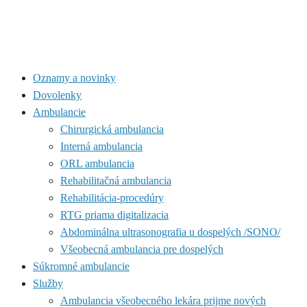
Oznamy a novinky
Dovolenky
Ambulancie
Chirurgická ambulancia
Interná ambulancia
ORL ambulancia
Rehabilitačná ambulancia
Rehabilitácia-procedúry
RTG priama digitalizacia
Abdominálna ultrasonografia u dospelých /SONO/
Všeobecná ambulancia pre dospelých
Súkromné ambulancie
Služby
Ambulancia všeobecného lekára prijme nových