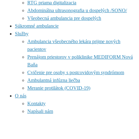
RTG priama digitalizacia
Abdominálna ultrasonografia u dospelých /SONO/
Všeobecná ambulancia pre dospelých
Súkromné ambulancie
Služby
Ambulancia všeobecného lekára prijme nových
pacientov
Prenájom priestorov v poliklinike MEDIFORM Nová
Baňa
Cvičenie pre osoby s postcovidovým syndrómom
Ambulantná infúzna liečba
Meranie protilátok (COVID-19)
O nás
Kontakty
Napísali nám