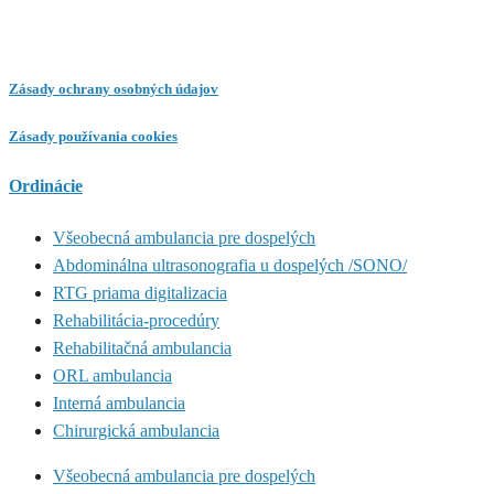
Zásady ochrany osobných údajov
Zásady používania cookies
Ordinácie
Všeobecná ambulancia pre dospelých
Abdominálna ultrasonografia u dospelých /SONO/
RTG priama digitalizacia
Rehabilitácia-procedúry
Rehabilitačná ambulancia
ORL ambulancia
Interná ambulancia
Chirurgická ambulancia
Všeobecná ambulancia pre dospelých