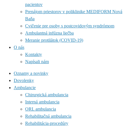
pacientov
Prenájom priestorov v poliklinike MEDIFORM Nová
Baňa
Cvičenie pre osoby s postcovidovým syndrómom
Ambulantná infúzna liečba
Meranie protilátok (COVID-19)
O nás
Kontakty
Napísali nám
Oznamy a novinky
Dovolenky
Ambulancie
Chirurgická ambulancia
Interná ambulancia
ORL ambulancia
Rehabilitačná ambulancia
Rehabilitácia-procedúry