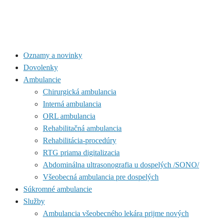
Oznamy a novinky
Dovolenky
Ambulancie
Chirurgická ambulancia
Interná ambulancia
ORL ambulancia
Rehabilitačná ambulancia
Rehabilitácia-procedúry
RTG priama digitalizacia
Abdominálna ultrasonografia u dospelých /SONO/
Všeobecná ambulancia pre dospelých
Súkromné ambulancie
Služby
Ambulancia všeobecného lekára prijme nových