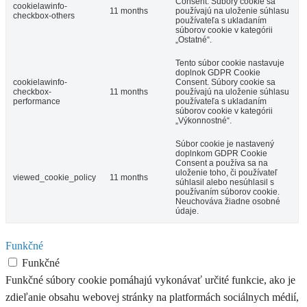
Consent. Súbory cookie sa
cookielawinfo-
11 months
používajú na uloženie súhlasu
checkbox-others
používateľa s ukladaním
súborov cookie v kategórii
„Ostatné“.
Tento súbor cookie nastavuje
doplnok GDPR Cookie
cookielawinfo-
Consent. Súbory cookie sa
checkbox-
11 months
používajú na uloženie súhlasu
performance
používateľa s ukladaním
súborov cookie v kategórii
„Výkonnostné“.
Súbor cookie je nastavený
doplnkom GDPR Cookie
Consent a používa sa na
uloženie toho, či používateľ
viewed_cookie_policy
11 months
súhlasil alebo nesúhlasil s
používaním súborov cookie.
Neuchováva žiadne osobné
údaje.
Funkčné
Funkčné
Funkčné súbory cookie pomáhajú vykonávať určité funkcie, ako je
zdieľanie obsahu webovej stránky na platformách sociálnych médií,