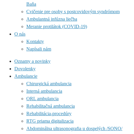
Baňa
Cvičenie pre osoby s postcovidovým syndrómom
Ambulantná infúzna liečba
Meranie protilátok (COVID-19)
O nás
Kontakty
Napísali nám
Oznamy a novinky
Dovolenky
Ambulancie
Chirurgická ambulancia
Interná ambulancia
ORL ambulancia
Rehabilitačná ambulancia
Rehabilitácia-procedúry
RTG priama digitalizacia
Abdominálna ultrasonografia u dospelých /SONO/