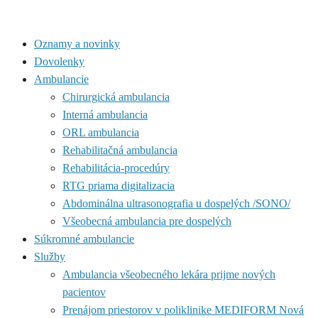
Oznamy a novinky
Dovolenky
Ambulancie
Chirurgická ambulancia
Interná ambulancia
ORL ambulancia
Rehabilitačná ambulancia
Rehabilitácia-procedúry
RTG priama digitalizacia
Abdominálna ultrasonografia u dospelých /SONO/
Všeobecná ambulancia pre dospelých
Súkromné ambulancie
Služby
Ambulancia všeobecného lekára prijme nových
pacientov
Prenájom priestorov v poliklinike MEDIFORM Nová