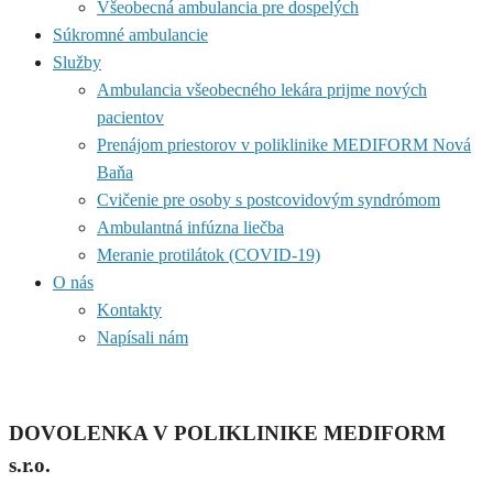
Všeobecná ambulancia pre dospelých
Súkromné ambulancie
Služby
Ambulancia všeobecného lekára prijme nových
pacientov
Prenájom priestorov v poliklinike MEDIFORM Nová
Baňa
Cvičenie pre osoby s postcovidovým syndrómom
Ambulantná infúzna liečba
Meranie protilátok (COVID-19)
O nás
Kontakty
Napísali nám
DOVOLENKA V POLIKLINIKE MEDIFORM
s.r.o.