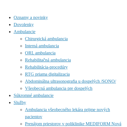
Oznamy a novinky
Dovolenky
Ambulancie
Chirurgická ambulancia
Interná ambulancia
ORL ambulancia
Rehabilitačná ambulancia
Rehabilitácia-procedúry
RTG priama digitalizacia
Abdominálna ultrasonografia u dospelých /SONO/
Všeobecná ambulancia pre dospelých
Súkromné ambulancie
Služby
Ambulancia všeobecného lekára prijme nových
pacientov
Prenájom priestorov v poliklinike MEDIFORM Nová