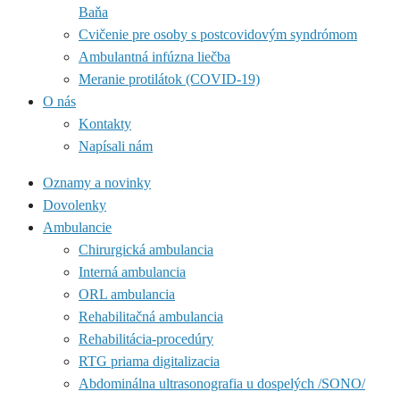
Baňa
Cvičenie pre osoby s postcovidovým syndrómom
Ambulantná infúzna liečba
Meranie protilátok (COVID-19)
O nás
Kontakty
Napísali nám
Oznamy a novinky
Dovolenky
Ambulancie
Chirurgická ambulancia
Interná ambulancia
ORL ambulancia
Rehabilitačná ambulancia
Rehabilitácia-procedúry
RTG priama digitalizacia
Abdominálna ultrasonografia u dospelých /SONO/