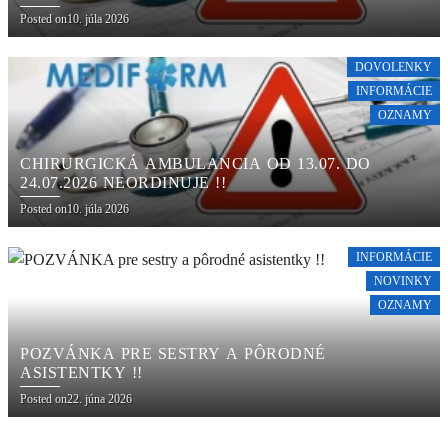
Posted on
10. júla 2026
DOVOLENKY
INFORMÁCIE
OZNAMY
CHIRURGICKÁ AMBULANCIA OD 13.07. DO
24.07.2026 NEORDINUJE !!
Posted on
10. júla 2026
INFORMÁCIE
NOVINKY
OZNAMY
POZVÁNKA PRE SESTRY A PÔRODNÉ
ASISTENTKY !!
Posted on
22. júna 2026