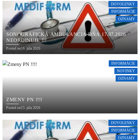
DOVOLENKY
INFORMÁCIE
OZNAMY
SONOGRAFICKÁ AMBULANCIA DŇA 17.07.2026
NEORDINUJE !!!
Posted on
16. júla 2026
INFORMÁCIE
NOVINKY
OZNAMY
ZMENY PN !!!!
Posted on
15. júla 2026
DOVOLENKY
INFORMÁCIE
OZNAMY