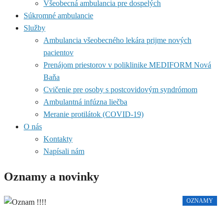
Všeobecná ambulancia pre dospelých
Súkromné ambulancie
Služby
Ambulancia všeobecného lekára prijme nových
pacientov
Prenájom priestorov v poliklinike MEDIFORM Nová
Baňa
Cvičenie pre osoby s postcovidovým syndrómom
Ambulantná infúzna liečba
Meranie protilátok (COVID-19)
O nás
Kontakty
Napísali nám
Oznamy a novinky
OZNAMY