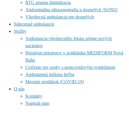
RTG priama digitalizacia
Abdominálna ultrasonografia u dospelých /SONO/
Všeobecná ambulancia pre dospelých
Súkromné ambulancie
Služby
Ambulancia všeobecného lekára prijme nových
pacientov
Prenájom priestorov v poliklinike MEDIFORM Nová
Baňa
Cvičenie pre osoby s postcovidovým syndrómom
Ambulantná infúzna liečba
Meranie protilátok (COVID-19)
O nás
Kontakty
Napísali nám