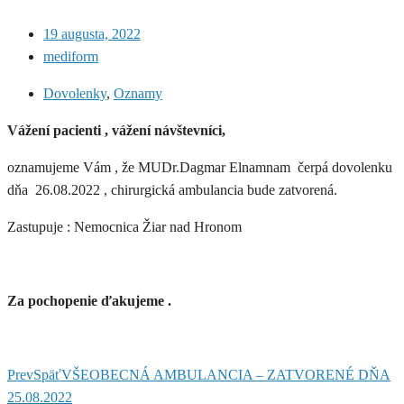
19 augusta, 2022
mediform
Dovolenky
,
Oznamy
Vážení pacienti , vážení návštevníci,
oznamujeme Vám , že MUDr.Dagmar Elnamnam čerpá dovolenku
dňa 26.08.2022 , chirurgická ambulancia bude zatvorená.
Zastupuje : Nemocnica Žiar nad Hronom
Za pochopenie ďakujeme .
Prev
Späť
VŠEOBECNÁ AMBULANCIA – ZATVORENÉ DŇA
25.08.2022