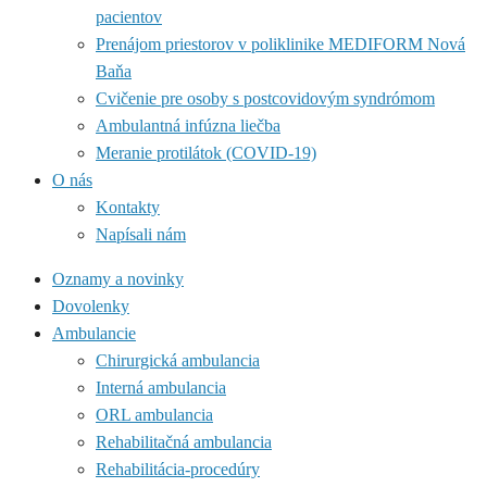
pacientov
Prenájom priestorov v poliklinike MEDIFORM Nová
Baňa
Cvičenie pre osoby s postcovidovým syndrómom
Ambulantná infúzna liečba
Meranie protilátok (COVID-19)
O nás
Kontakty
Napísali nám
Oznamy a novinky
Dovolenky
Ambulancie
Chirurgická ambulancia
Interná ambulancia
ORL ambulancia
Rehabilitačná ambulancia
Rehabilitácia-procedúry