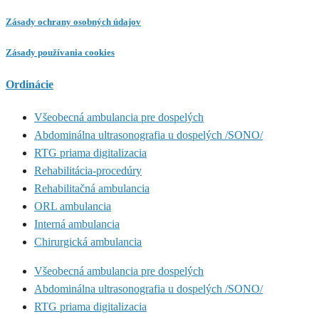
Zásady ochrany osobných údajov
Zásady používania cookies
Ordinácie
Všeobecná ambulancia pre dospelých
Abdominálna ultrasonografia u dospelých /SONO/
RTG priama digitalizacia
Rehabilitácia-procedúry
Rehabilitačná ambulancia
ORL ambulancia
Interná ambulancia
Chirurgická ambulancia
Všeobecná ambulancia pre dospelých
Abdominálna ultrasonografia u dospelých /SONO/
RTG priama digitalizacia