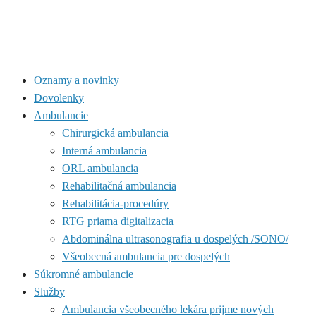
Oznamy a novinky
Dovolenky
Ambulancie
Chirurgická ambulancia
Interná ambulancia
ORL ambulancia
Rehabilitačná ambulancia
Rehabilitácia-procedúry
RTG priama digitalizacia
Abdominálna ultrasonografia u dospelých /SONO/
Všeobecná ambulancia pre dospelých
Súkromné ambulancie
Služby
Ambulancia všeobecného lekára prijme nových