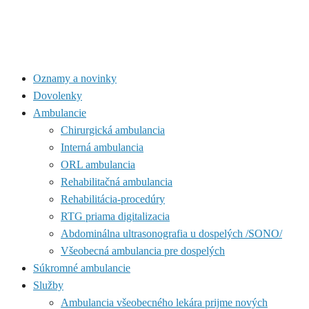
Oznamy a novinky
Dovolenky
Ambulancie
Chirurgická ambulancia
Interná ambulancia
ORL ambulancia
Rehabilitačná ambulancia
Rehabilitácia-procedúry
RTG priama digitalizacia
Abdominálna ultrasonografia u dospelých /SONO/
Všeobecná ambulancia pre dospelých
Súkromné ambulancie
Služby
Ambulancia všeobecného lekára prijme nových