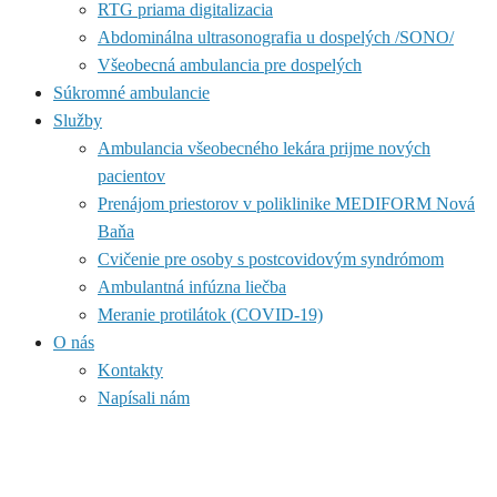
RTG priama digitalizacia
Abdominálna ultrasonografia u dospelých /SONO/
Všeobecná ambulancia pre dospelých
Súkromné ambulancie
Služby
Ambulancia všeobecného lekára prijme nových
pacientov
Prenájom priestorov v poliklinike MEDIFORM Nová
Baňa
Cvičenie pre osoby s postcovidovým syndrómom
Ambulantná infúzna liečba
Meranie protilátok (COVID-19)
O nás
Kontakty
Napísali nám