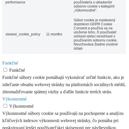
performance
používateľa s ukladaním
súborov cookie v kategórii
„Výkonnostné“.
Súbor cookie je nastavený
doplnkom GDPR Cookie
Consent a používa sa na
uloženie toho, či používateľ
viewed_cookie_policy
11 months
súhlasil alebo nesúhlasil s
používaním súborov cookie.
Neuchováva žiadne osobné
údaje.
Funkčné
Funkčné
Funkčné súbory cookie pomáhajú vykonávať určité funkcie, ako je
zdieľanie obsahu webovej stránky na platformách sociálnych médií,
zhromažďovanie spätnej väzby a ďalšie funkcie tretích strán.
Výkonnostné
Výkonnostné
Výkonnostné súbory cookie sa používajú na pochopenie a analýzu
kľúčových indexov výkonnosti webovej stránky, čo pomáha pri
poskytovaní lepšej používateľskej skúsenosti pre návštevníkov.