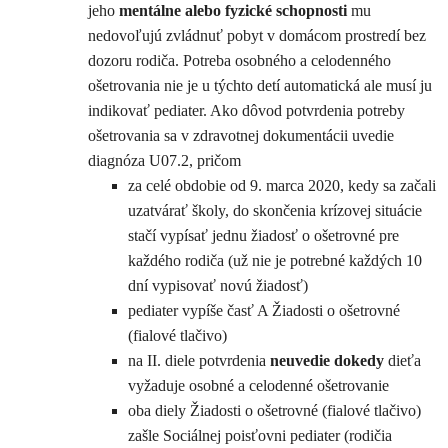
jeho
mentálne alebo fyzické schopnosti
mu
nedovoľujú zvládnuť pobyt v domácom prostredí bez
dozoru rodiča. Potreba osobného a celodenného
ošetrovania nie je u týchto detí automatická ale musí ju
indikovať pediater. Ako dôvod potvrdenia potreby
ošetrovania sa v zdravotnej dokumentácii uvedie
diagnóza U07.2, pričom
za celé obdobie od 9. marca 2020, kedy sa začali
uzatvárať školy, do skončenia krízovej situácie
stačí vypísať jednu žiadosť o ošetrovné pre
každého rodiča (už nie je potrebné každých 10
dní vypisovať novú žiadosť)
pediater vypíše časť A Žiadosti o ošetrovné
(fialové tlačivo)
na II. diele potvrdenia
neuvedie dokedy
dieťa
vyžaduje osobné a celodenné ošetrovanie
oba diely Žiadosti o ošetrovné (fialové tlačivo)
zašle Sociálnej poisťovni pediater (rodičia