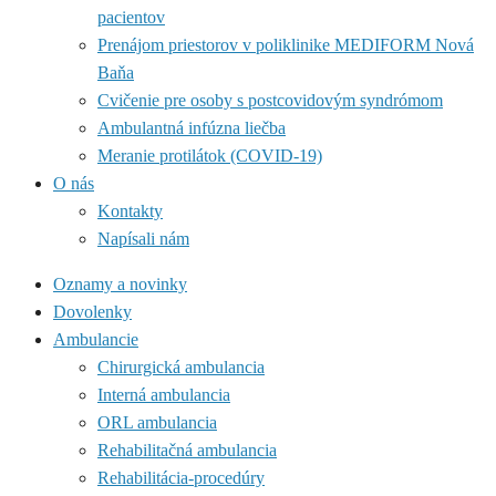
pacientov
Prenájom priestorov v poliklinike MEDIFORM Nová
Baňa
Cvičenie pre osoby s postcovidovým syndrómom
Ambulantná infúzna liečba
Meranie protilátok (COVID-19)
O nás
Kontakty
Napísali nám
Oznamy a novinky
Dovolenky
Ambulancie
Chirurgická ambulancia
Interná ambulancia
ORL ambulancia
Rehabilitačná ambulancia
Rehabilitácia-procedúry