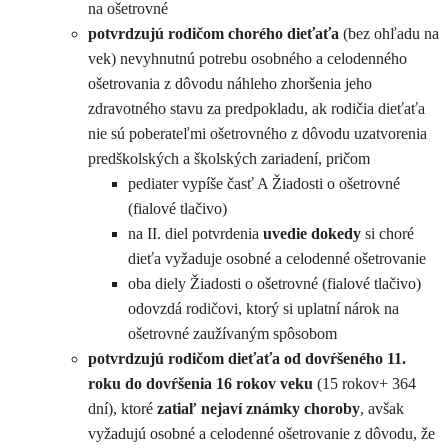
na ošetrovné
potvrdzujú rodičom chorého dieťaťa
(bez ohľadu na
vek) nevyhnutnú potrebu osobného a celodenného
ošetrovania z dôvodu náhleho zhoršenia jeho
zdravotného stavu za predpokladu, ak rodičia dieťaťa
nie sú poberateľmi ošetrovného z dôvodu uzatvorenia
predškolských a školských zariadení, pričom
pediater vypíše časť A Žiadosti o ošetrovné
(fialové tlačivo)
na II. diel potvrdenia
uvedie dokedy
si choré
dieťa vyžaduje osobné a celodenné ošetrovanie
oba diely Žiadosti o ošetrovné (fialové tlačivo)
odovzdá rodičovi, ktorý si uplatní nárok na
ošetrovné zaužívaným spôsobom
potvrdzujú rodičom dieťaťa od dovŕšeného 11.
roku do dovŕšenia 16 rokov veku
(15 rokov+ 364
dní), ktoré
zatiaľ nejaví známky choroby
, avšak
vyžadujú osobné a celodenné ošetrovanie z dôvodu, že