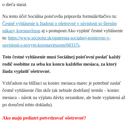
o dieťa staral.
Na tento účel Sociálna poisťovňa pripravila formulár/tlačivo tu:
Čestné vyhlásenie k žiadosti o ošetrovné v súvislosti so šírením
nákazy koronavírusu
aj s postupom Ako vyplniť čestné vyhlásenie
tu:
https://www.socpoist.sk/opatrenia-socialnej-poistovne-v-
suvislosti-s-novym-koronavirusom/68337s
.
Toto čestné vyhlásenie musí Sociálnej poisťovni poslať každý
rodič osobitne za seba ku koncu každého mesiaca, za ktorý
žiada vyplatiť ošetrovné.
Vzhľadom na blížiaci sa koniec mesiaca marec je potrebné zaslať
čestné vyhlásenie čím skôr (ak nebude dodržaný termín – koniec
mesiaca – nárok na výplatu dávky nezanikne, ale bude vyplatená až
po doručení tohto dokladu).
Ako majú pediatri potvrdzovať ošetrovné?