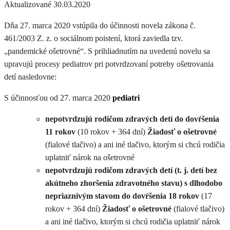
Aktualizované 30.03.2020
Dňa 27. marca 2020 vstúpila do účinnosti novela zákona č.
461/2003 Z. z. o sociálnom poistení, ktorá zaviedla tzv.
„pandemické ošetrovné“. S prihliadnutím na uvedenú novelu sa
upravujú procesy pediatrov pri potvrdzovaní potreby ošetrovania
detí nasledovne:
S účinnosťou od 27. marca 2020
pediatri
nepotvrdzujú rodičom zdravých detí do dovŕšenia
11 rokov
(10 rokov + 364 dní)
Žiadosť o ošetrovné
(fialové tlačivo) a ani iné tlačivo, ktorým si chcú rodičia
uplatniť nárok na ošetrovné
nepotvrdzujú rodičom zdravých detí (t. j. detí bez
akútneho zhoršenia zdravotného stavu) s dlhodobo
nepriaznivým stavom do dovŕšenia 18 rokov
(17
rokov + 364 dní)
Žiadosť o ošetrovné
(fialové tlačivo)
a ani iné tlačivo, ktorým si chcú rodičia uplatniť nárok