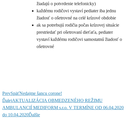
žiadajú o potvrdenie telefonicky)
každému rodičovi vystaví pediater iba jednu
žiadosť o ošetrovné na celé krízové obdobie
ak sa potrebujú rodičia počas krízovej situácie
prestriedať pri ošetrovaní dieťaťa, pediater
vystaví každému rodičovi samostatnú žiadosť o
ošetrovné
Prev
Späť
Nedajme šancu corone!
Ďalej
AKTUALIZÁCIA OBMEDZENÉHO REŽIMU
AMBULANCIÍ MEDIFORM s.r.o. V TERMÍNE OD 06.04.2020
do 10.04.2020
Ďalšie