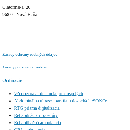
Cintorínska 20
968 01 Nová Baňa
Zásady ochrany osobných údajov
Zásady používania cookies
Ordinácie
Všeobecná ambulancia pre dospelých
Abdominálna ultrasonografia u dospelých /SONO/
RTG priama digitalizacia
Rehabilitácia-procedúry
Rehabilitačná ambulancia
ORL ambulancia