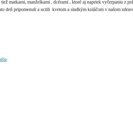
sú tiež matkami, manželkami , dcérami , ktoré aj napriek vyčerpaniu z pr
i tento deň pripomenuli a uctili kvetom a sladkým koláčom v našom zdra
lšie