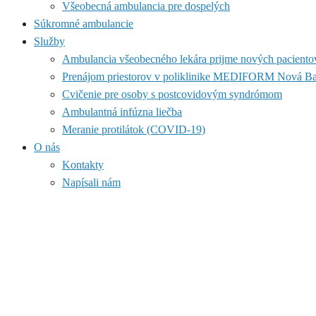
Všeobecná ambulancia pre dospelých
Súkromné ambulancie
Služby
Ambulancia všeobecného lekára prijme nových paciento
Prenájom priestorov v poliklinike MEDIFORM Nová B
Cvičenie pre osoby s postcovidovým syndrómom
Ambulantná infúzna liečba
Meranie protilátok (COVID-19)
O nás
Kontakty
Napísali nám