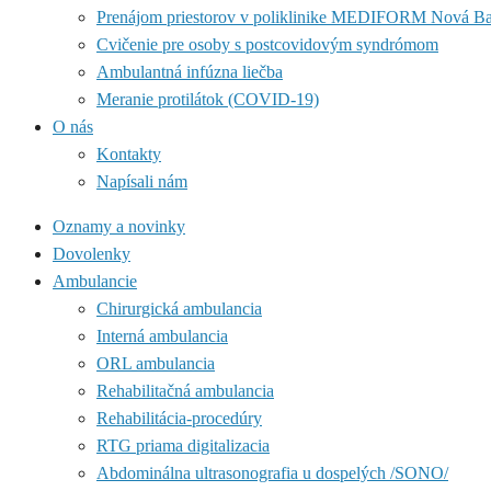
Prenájom priestorov v poliklinike MEDIFORM Nová B
Cvičenie pre osoby s postcovidovým syndrómom
Ambulantná infúzna liečba
Meranie protilátok (COVID-19)
O nás
Kontakty
Napísali nám
Oznamy a novinky
Dovolenky
Ambulancie
Chirurgická ambulancia
Interná ambulancia
ORL ambulancia
Rehabilitačná ambulancia
Rehabilitácia-procedúry
RTG priama digitalizacia
Abdominálna ultrasonografia u dospelých /SONO/