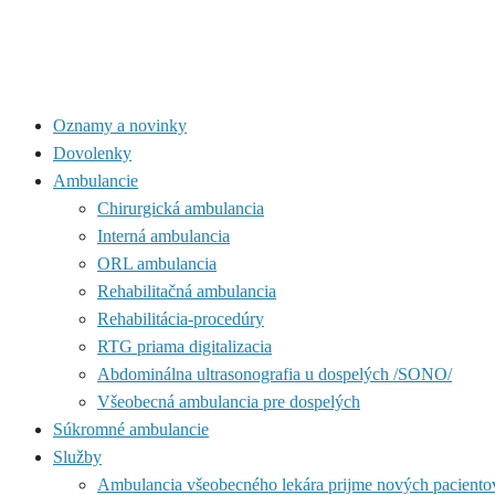
Oznamy a novinky
Dovolenky
Ambulancie
Chirurgická ambulancia
Interná ambulancia
ORL ambulancia
Rehabilitačná ambulancia
Rehabilitácia-procedúry
RTG priama digitalizacia
Abdominálna ultrasonografia u dospelých /SONO/
Všeobecná ambulancia pre dospelých
Súkromné ambulancie
Služby
Ambulancia všeobecného lekára prijme nových paciento