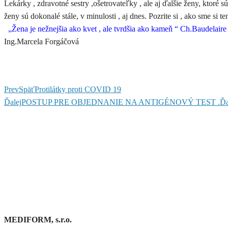
Lekárky , zdravotné sestry ,ošetrovateľky , ale aj ďalšie ženy, ktoré 
ženy sú dokonalé stále, v minulosti , aj dnes. Pozrite si , ako sme s
„Žena je nežnejšia ako kvet , ale tvrdšia ako kameň “ Ch.Baudelaire
Ing.Marcela Forgáčová
Prev
Späť
Protilátky proti COVID 19
Ďalej
POSTUP PRE OBJEDNANIE NA ANTIGÉNOVÝ TEST .
Ďa
MEDIFORM, s.r.o.