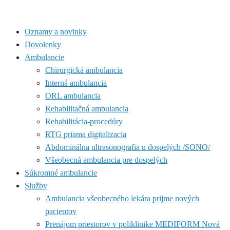
Oznamy a novinky
Dovolenky
Ambulancie
Chirurgická ambulancia
Interná ambulancia
ORL ambulancia
Rehabilitačná ambulancia
Rehabilitácia-procedúry
RTG priama digitalizacia
Abdominálna ultrasonografia u dospelých /SONO/
Všeobecná ambulancia pre dospelých
Súkromné ambulancie
Služby
Ambulancia všeobecného lekára prijme nových
pacientov
Prenájom priestorov v poliklinike MEDIFORM Nová