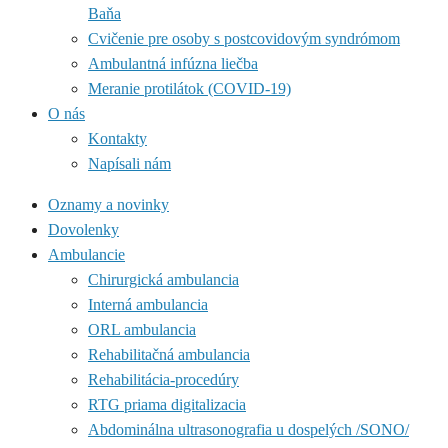
Baňa
Cvičenie pre osoby s postcovidovým syndrómom
Ambulantná infúzna liečba
Meranie protilátok (COVID-19)
O nás
Kontakty
Napísali nám
Oznamy a novinky
Dovolenky
Ambulancie
Chirurgická ambulancia
Interná ambulancia
ORL ambulancia
Rehabilitačná ambulancia
Rehabilitácia-procedúry
RTG priama digitalizacia
Abdominálna ultrasonografia u dospelých /SONO/