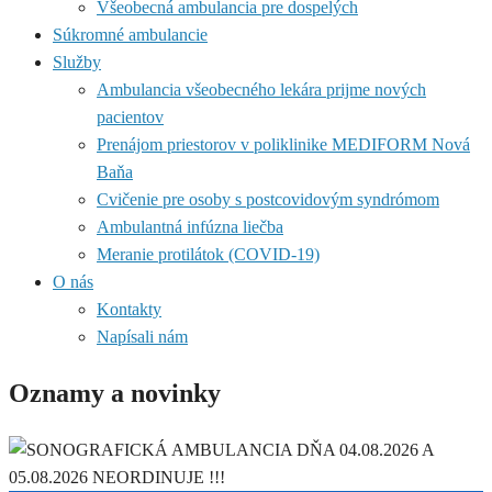
Všeobecná ambulancia pre dospelých
Súkromné ambulancie
Služby
Ambulancia všeobecného lekára prijme nových
pacientov
Prenájom priestorov v poliklinike MEDIFORM Nová
Baňa
Cvičenie pre osoby s postcovidovým syndrómom
Ambulantná infúzna liečba
Meranie protilátok (COVID-19)
O nás
Kontakty
Napísali nám
Oznamy a novinky