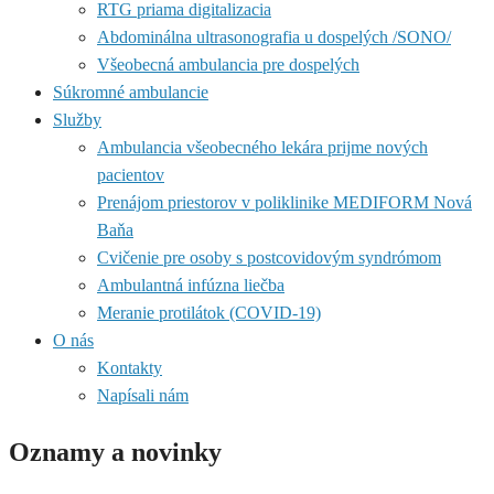
RTG priama digitalizacia
Abdominálna ultrasonografia u dospelých /SONO/
Všeobecná ambulancia pre dospelých
Súkromné ambulancie
Služby
Ambulancia všeobecného lekára prijme nových
pacientov
Prenájom priestorov v poliklinike MEDIFORM Nová
Baňa
Cvičenie pre osoby s postcovidovým syndrómom
Ambulantná infúzna liečba
Meranie protilátok (COVID-19)
O nás
Kontakty
Napísali nám
Oznamy a novinky