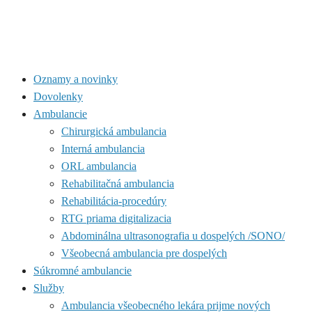
Oznamy a novinky
Dovolenky
Ambulancie
Chirurgická ambulancia
Interná ambulancia
ORL ambulancia
Rehabilitačná ambulancia
Rehabilitácia-procedúry
RTG priama digitalizacia
Abdominálna ultrasonografia u dospelých /SONO/
Všeobecná ambulancia pre dospelých
Súkromné ambulancie
Služby
Ambulancia všeobecného lekára prijme nových