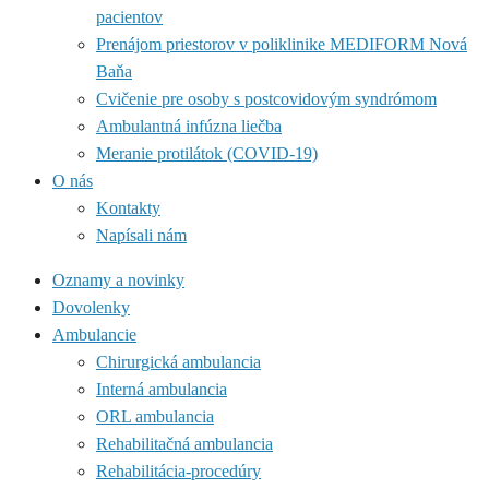
pacientov
Prenájom priestorov v poliklinike MEDIFORM Nová
Baňa
Cvičenie pre osoby s postcovidovým syndrómom
Ambulantná infúzna liečba
Meranie protilátok (COVID-19)
O nás
Kontakty
Napísali nám
Oznamy a novinky
Dovolenky
Ambulancie
Chirurgická ambulancia
Interná ambulancia
ORL ambulancia
Rehabilitačná ambulancia
Rehabilitácia-procedúry