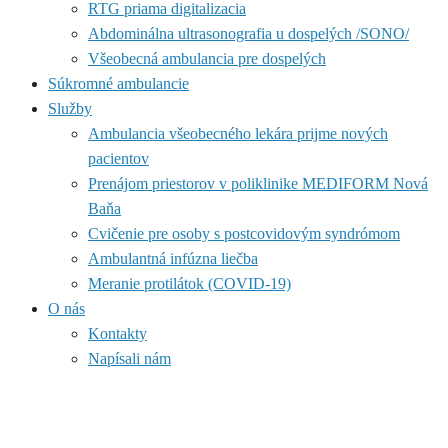
RTG priama digitalizacia
Abdominálna ultrasonografia u dospelých /SONO/
Všeobecná ambulancia pre dospelých
Súkromné ambulancie
Služby
Ambulancia všeobecného lekára prijme nových
pacientov
Prenájom priestorov v poliklinike MEDIFORM Nová
Baňa
Cvičenie pre osoby s postcovidovým syndrómom
Ambulantná infúzna liečba
Meranie protilátok (COVID-19)
O nás
Kontakty
Napísali nám