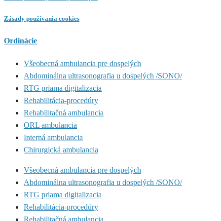
Zásady používania cookies
Ordinácie
Všeobecná ambulancia pre dospelých
Abdominálna ultrasonografia u dospelých /SONO/
RTG priama digitalizacia
Rehabilitácia-procedúry
Rehabilitačná ambulancia
ORL ambulancia
Interná ambulancia
Chirurgická ambulancia
Všeobecná ambulancia pre dospelých
Abdominálna ultrasonografia u dospelých /SONO/
RTG priama digitalizacia
Rehabilitácia-procedúry
Rehabilitačná ambulancia