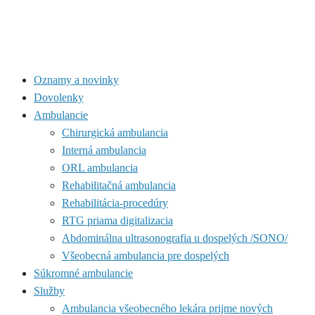
Oznamy a novinky
Dovolenky
Ambulancie
Chirurgická ambulancia
Interná ambulancia
ORL ambulancia
Rehabilitačná ambulancia
Rehabilitácia-procedúry
RTG priama digitalizacia
Abdominálna ultrasonografia u dospelých /SONO/
Všeobecná ambulancia pre dospelých
Súkromné ambulancie
Služby
Ambulancia všeobecného lekára prijme nových