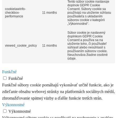
Tento súbor cookie nastavuje
doplnok GDPR Cookie
cookielawinfo-
Consent. Súbory cookie sa
checkbox-
11 months
používajú na uloženie súhlasu
performance
používateľa s ukladaním
súborov cookie v kategórii
„Výkonnostné“.
Súbor cookie je nastavený
doplnkom GDPR Cookie
Consent a používa sa na
uloženie toho, či používateľ
viewed_cookie_policy
11 months
súhlasil alebo nesúhlasil s
používaním súborov cookie.
Neuchováva žiadne osobné
údaje.
Funkčné
Funkčné
Funkčné súbory cookie pomáhajú vykonávať určité funkcie, ako je
zdieľanie obsahu webovej stránky na platformách sociálnych médií,
zhromažďovanie spätnej väzby a ďalšie funkcie tretích strán.
Výkonnostné
Výkonnostné
Výkonnostné súbory cookie sa používajú na pochopenie a analýzu