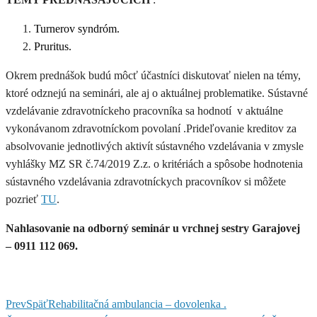
Turnerov syndróm.
Pruritus.
Okrem prednášok budú môcť účastníci diskutovať nielen na témy,
ktoré odznejú na seminári, ale aj o aktuálnej problematike. Sústavné
vzdelávanie zdravotníckeho pracovníka sa hodnotí v aktuálne
vykonávanom zdravotníckom povolaní .Prideľovanie kreditov za
absolvovanie jednotlivých aktivít sústavného vzdelávania v zmysle
vyhlášky MZ SR č.74/2019 Z.z. o kritériách a spôsobe hodnotenia
sústavného vzdelávania zdravotníckych pracovníkov si môžete
pozrieť
TU
.
Nahlasovanie na odborný seminár u vrchnej sestry Garajovej
– 0911 112 069.
Prev
Späť
Rehabilitačná ambulancia – dovolenka .