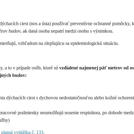
chacích ciest (nos a ústa) používať preventívne ochranné pomôcky, kto
teriérov budov, ak daná osoba nepatrí medzi osobu s výnimkou.
zmierňujú, vzhľadom na zlepšujúcu sa epidemiologickú situáciu.
y, a to v prípade osôb, ktoré sú
vzdialené najmenej päť metrov od o
ejných budov:
nia dýchacích ciest s dychovou nedostatočnosťou alebo kožné ochorenia 
o pracovné podmienky neumožňujú nosenie respirátora, po dohode medz
užby)
 platná vyhláška č. 133.