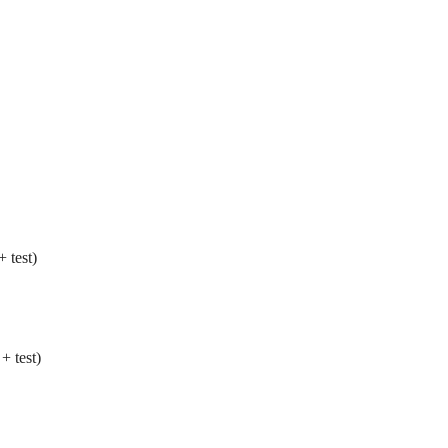
 test)
 test)