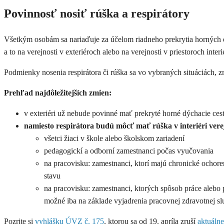
Povinnosť nosiť rúška a respirátory
Všetkým osobám sa nariaďuje za účelom riadneho prekrytia horných dý
a to na verejnosti v exteriéroch alebo na verejnosti v priestoroch in
Podmienky nosenia respirátora či rúška sa vo vybraných situáciách, 
Prehľad najdôležitejších zmien:
v exteriéri už nebude povinné mať prekryté horné dýchacie cest
namiesto respirátora budú môcť mať rúška v interiéri ver
všetci žiaci v škole alebo školskom zariadení
pedagogickí a odborní zamestnanci počas vyučovania
na pracovisku: zamestnanci, ktorí majú chronické ochore
stavu
na pracovisku: zamestnanci, ktorých spôsob práce aleb
možné iba na základe vyjadrenia pracovnej zdravotnej sl
Pozrite si
vyhlášku ÚVZ č. 175
, ktorou sa od 19. apríla zruší
aktuálne