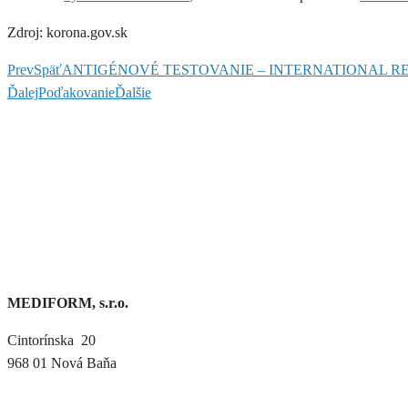
Zdroj: korona.gov.sk
Prev
Späť
ANTIGÉNOVÉ TESTOVANIE – INTERNATIONAL RESC
Ďalej
Poďakovanie
Ďalšie
MEDIFORM, s.r.o.
Cintorínska 20
968 01 Nová Baňa