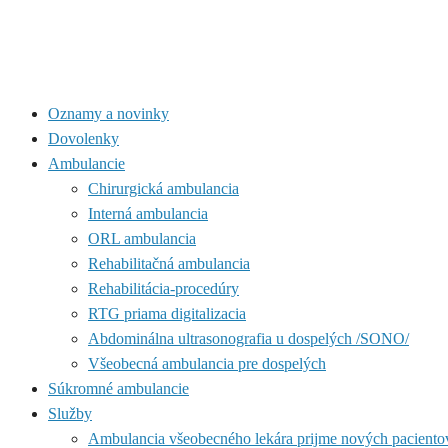
Oznamy a novinky
Dovolenky
Ambulancie
Chirurgická ambulancia
Interná ambulancia
ORL ambulancia
Rehabilitačná ambulancia
Rehabilitácia-procedúry
RTG priama digitalizacia
Abdominálna ultrasonografia u dospelých /SONO/
Všeobecná ambulancia pre dospelých
Súkromné ambulancie
Služby
Ambulancia všeobecného lekára prijme nových paciento