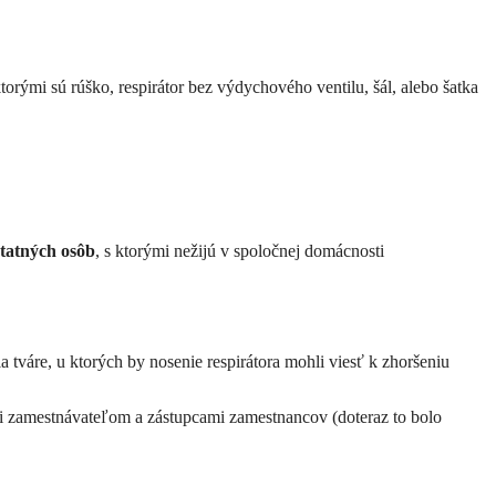
rými sú rúško, respirátor bez výdychového ventilu, šál, alebo šatka
statných osôb
, s ktorými nežijú v spoločnej domácnosti
tváre, u ktorých by nosenie respirátora mohli viesť k zhoršeniu
i zamestnávateľom a zástupcami zamestnancov (doteraz to bolo