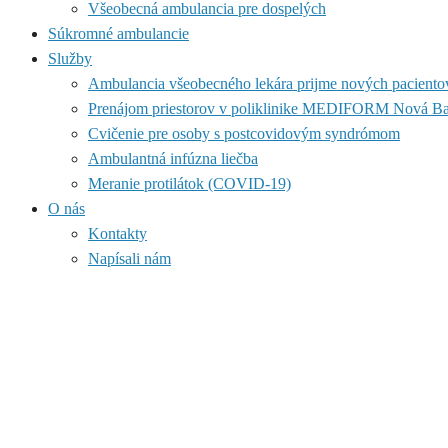
Všeobecná ambulancia pre dospelých
Súkromné ambulancie
Služby
Ambulancia všeobecného lekára prijme nových paciento
Prenájom priestorov v poliklinike MEDIFORM Nová B
Cvičenie pre osoby s postcovidovým syndrómom
Ambulantná infúzna liečba
Meranie protilátok (COVID-19)
O nás
Kontakty
Napísali nám