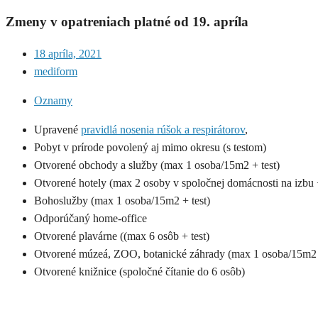
Zmeny v opatreniach platné od 19. apríla
18 apríla, 2021
mediform
Oznamy
Upravené
pravidlá nosenia rúšok a respirátorov
,
Pobyt v prírode povolený aj mimo okresu (s testom)
Otvorené obchody a služby (max 1 osoba/15m2 + test)
Otvorené hotely (max 2 osoby v spoločnej domácnosti na izbu +
Bohoslužby (max 1 osoba/15m2 + test)
Odporúčaný home-office
Otvorené plavárne ((max 6 osôb + test)
Otvorené múzeá, ZOO, botanické záhrady (max 1 osoba/15m2 +
Otvorené knižnice (spoločné čítanie do 6 osôb)