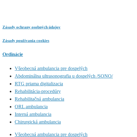
Zásady ochrany osobných údajov
Zásady používania cookies
Ordinácie
Všeobecná ambulancia pre dospelých
Abdominálna ultrasonografia u dospelých /SONO/
RTG priama digitalizacia
Rehabilitácia-procedúry
Rehabilitačná ambulancia
ORL ambulancia
Interná ambulancia
Chirurgická ambulancia
Všeobecná ambulancia pre dospelých