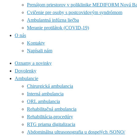
Prenájom priestorov v poliklinike MEDIFORM Nová B
Cvičenie pre osoby s postcovidovým syndrómom
Ambulantná infúzna liečba
Meranie protilátok (COVID-19)
O nás
Kontakty
Napísali nám
Oznamy a novinky
Dovolenky
Ambulancie
Chirurgická ambulancia
Interná ambulancia
ORL ambulancia
Rehabilitačná ambulancia
Rehabilitácia-procedúry
RTG priama digitalizacia
Abdominálna ultrasonografia u dospelých /SONO/