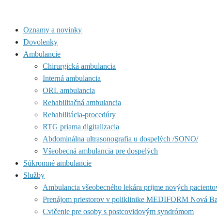
Oznamy a novinky
Dovolenky
Ambulancie
Chirurgická ambulancia
Interná ambulancia
ORL ambulancia
Rehabilitačná ambulancia
Rehabilitácia-procedúry
RTG priama digitalizacia
Abdominálna ultrasonografia u dospelých /SONO/
Všeobecná ambulancia pre dospelých
Súkromné ambulancie
Služby
Ambulancia všeobecného lekára prijme nových paciento
Prenájom priestorov v poliklinike MEDIFORM Nová B
Cvičenie pre osoby s postcovidovým syndrómom