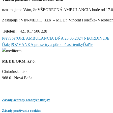
oznamujeme Vám, že VŠEOBECNÁ AMBULANCIA bude od 17.06.20
Zastupuje : VIN-MEDIC, s.r.o – MUDr. Vincent Holečka- Všeobecn
Telefón:
+421 917 506 228
Prev
Späť
ORL AMBULANCIA DŇA 23.05.2024 NEORDINUJE
Ďalej
POZVÁNKA pre sestry a pôrodné asistentky
Ďalšie
MEDIFORM, s.r.o.
Cintorínska 20
968 01 Nová Baňa
Zásady ochrany osobných údajov
Zásady používania cookies