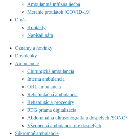
Ambulantná infúzna liečba
Meranie protilátok (COVID-19)
O nás
Kontakty
Napísali nám
Oznamy a novinky
Dovolenky
Ambulancie
Chirurgická ambulancia
Interná ambulancia
ORL ambulancia
Rehabilitačná ambulancia
Rehabilitácia-procedúry
RTG priama digitalizacia
Abdominálna ultrasonografia u dospelých /SONO/
Všeobecná ambulancia pre dospelých
Súkromné ambulancie