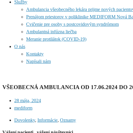
Služby
Ambulancia všeobecného lekára prijme nových paciento
Prenájom priestorov v poliklinike MEDIFORM Nová B
Cvičenie pre osoby s postcovidovým syndrómom
Ambulantná infúzna liečba
Meranie protilátok (COVID-19)
O nás
Kontakty
Napísali nám
VŠEOBECNÁ AMBULANCIA OD 17.06.2024 DO 2
28 mája, 2024
mediform
Dovolenky
,
Informácie
,
Oznamy
Vážení pacienti , vážení návštevníci,