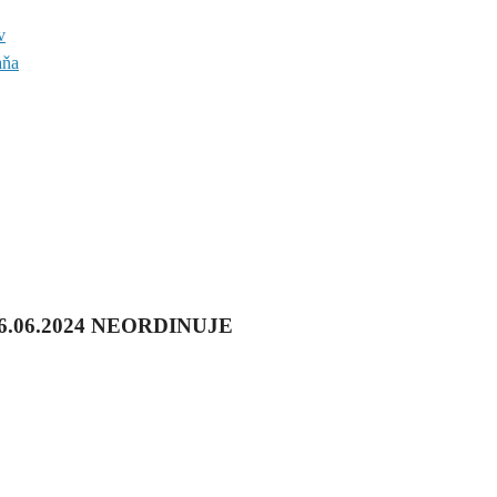
v
aňa
6.06.2024 NEORDINUJE