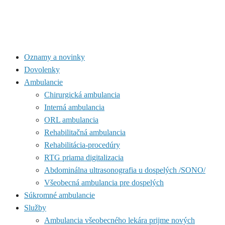
Oznamy a novinky
Dovolenky
Ambulancie
Chirurgická ambulancia
Interná ambulancia
ORL ambulancia
Rehabilitačná ambulancia
Rehabilitácia-procedúry
RTG priama digitalizacia
Abdominálna ultrasonografia u dospelých /SONO/
Všeobecná ambulancia pre dospelých
Súkromné ambulancie
Služby
Ambulancia všeobecného lekára prijme nových