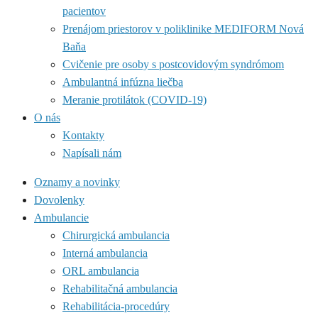
pacientov
Prenájom priestorov v poliklinike MEDIFORM Nová
Baňa
Cvičenie pre osoby s postcovidovým syndrómom
Ambulantná infúzna liečba
Meranie protilátok (COVID-19)
O nás
Kontakty
Napísali nám
Oznamy a novinky
Dovolenky
Ambulancie
Chirurgická ambulancia
Interná ambulancia
ORL ambulancia
Rehabilitačná ambulancia
Rehabilitácia-procedúry