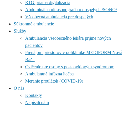
RTG priama digitalizacia
Abdominálna ultrasonografia u dospelých /SONO/
Všeobecná ambulancia pre dospelých
Súkromné ambulancie
Služby
Ambulancia všeobecného lekára prijme nových
pacientov
Prenájom priestorov v poliklinike MEDIFORM Nová
Baňa
Cvičenie pre osoby s postcovidovým syndrómom
Ambulantná infúzna liečba
Meranie protilátok (COVID-19)
O nás
Kontakty
Napísali nám