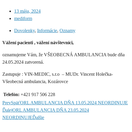
13 mája, 2024
mediform
Dovolenky
,
Informácie
,
Oznamy
Vážení pacienti , vážení návštevníci,
oznamujeme Vám, že VŠEOBECNÁ AMBULANCIA bude dňa
24.05.2024 zatvorená.
Zastupuje : VIN-MEDIC, s.r.o – MUDr. Vincent Holečka-
Všeobecná ambulancia, Kozárovce
Telefón:
+421 917 506 228
Prev
Späť
ORL AMBULANCIA DŇA 13.05.2024 NEORDINUJE
Ďalej
ORL AMBULANCIA DŇA 23.05.2024
NEORDINUJE
Ďalšie