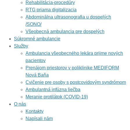
Rehabilitácia-procedúry
RTG priama digitalizacia
Abdominálna ultrasonografia u dospelých
/SONO/
Všeobecná ambulancia pre dospelých
Súkromné ambulancie
Služby
Ambulancia všeobecného lekára prijme nových
pacientov
Prenájom priestorov v poliklinike MEDIFORM
Nová Baňa
Cvičenie pre osoby s postcovidovým syndrómom
Ambulantná infúzna liečba
Meranie protilátok (COVID-19)
O nás
Kontakty
Napísali nám