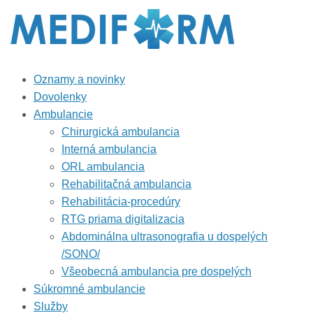
Oznamy a novinky
Dovolenky
Ambulancie
Chirurgická ambulancia
Interná ambulancia
ORL ambulancia
Rehabilitačná ambulancia
Rehabilitácia-procedúry
RTG priama digitalizacia
Abdominálna ultrasonografia u dospelých
/SONO/
Všeobecná ambulancia pre dospelých
Súkromné ambulancie
Služby