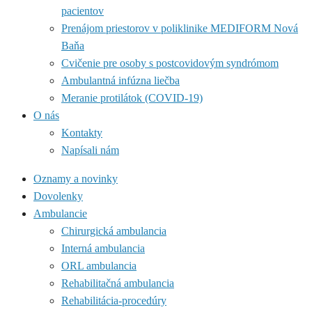
pacientov
Prenájom priestorov v poliklinike MEDIFORM Nová
Baňa
Cvičenie pre osoby s postcovidovým syndrómom
Ambulantná infúzna liečba
Meranie protilátok (COVID-19)
O nás
Kontakty
Napísali nám
Oznamy a novinky
Dovolenky
Ambulancie
Chirurgická ambulancia
Interná ambulancia
ORL ambulancia
Rehabilitačná ambulancia
Rehabilitácia-procedúry