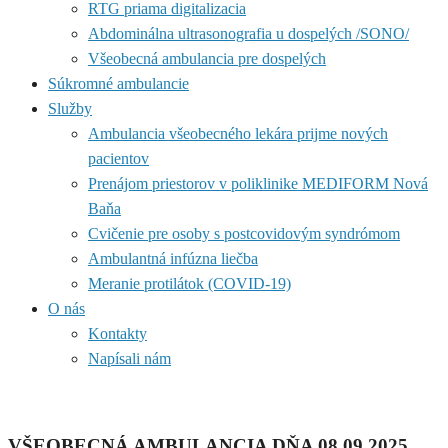
RTG priama digitalizacia
Abdominálna ultrasonografia u dospelých /SONO/
Všeobecná ambulancia pre dospelých
Súkromné ambulancie
Služby
Ambulancia všeobecného lekára prijme nových
pacientov
Prenájom priestorov v poliklinike MEDIFORM Nová
Baňa
Cvičenie pre osoby s postcovidovým syndrómom
Ambulantná infúzna liečba
Meranie protilátok (COVID-19)
O nás
Kontakty
Napísali nám
VŠEOBECNÁ AMBULANCIA DŇA 08.09.2025