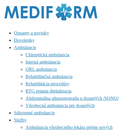
Oznamy a novinky
Dovolenky
Ambulancie
Chirurgická ambulancia
Interná ambulancia
ORL ambulancia
Rehabilitačná ambulancia
Rehabilitácia-procedúry
RTG priama digitalizacia
Abdominálna ultrasonografia u dospelých /SONO/
Všeobecná ambulancia pre dospelých
Súkromné ambulancie
Služby
Ambulancia všeobecného lekára prijme nových