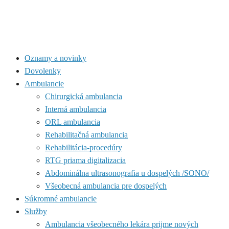
Oznamy a novinky
Dovolenky
Ambulancie
Chirurgická ambulancia
Interná ambulancia
ORL ambulancia
Rehabilitačná ambulancia
Rehabilitácia-procedúry
RTG priama digitalizacia
Abdominálna ultrasonografia u dospelých /SONO/
Všeobecná ambulancia pre dospelých
Súkromné ambulancie
Služby
Ambulancia všeobecného lekára prijme nových