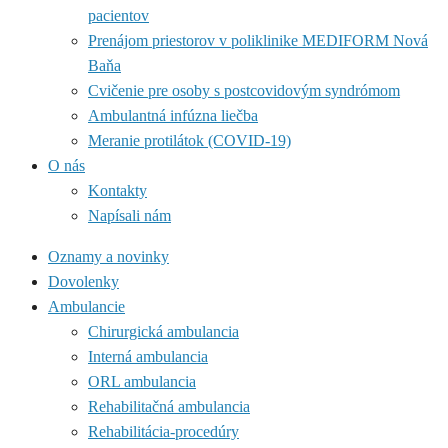
pacientov
Prenájom priestorov v poliklinike MEDIFORM Nová
Baňa
Cvičenie pre osoby s postcovidovým syndrómom
Ambulantná infúzna liečba
Meranie protilátok (COVID-19)
O nás
Kontakty
Napísali nám
Oznamy a novinky
Dovolenky
Ambulancie
Chirurgická ambulancia
Interná ambulancia
ORL ambulancia
Rehabilitačná ambulancia
Rehabilitácia-procedúry