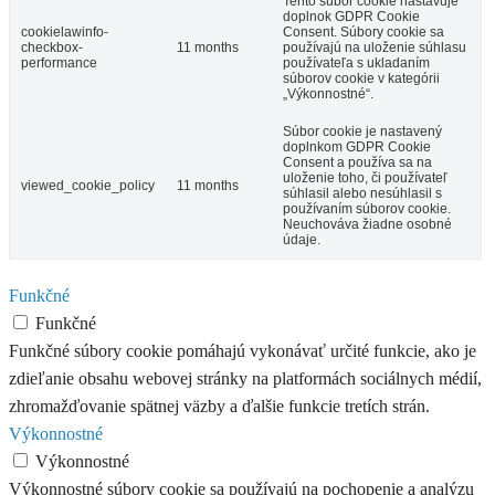
Tento súbor cookie nastavuje
doplnok GDPR Cookie
cookielawinfo-
Consent. Súbory cookie sa
checkbox-
11 months
používajú na uloženie súhlasu
performance
používateľa s ukladaním
súborov cookie v kategórii
„Výkonnostné“.
Súbor cookie je nastavený
doplnkom GDPR Cookie
Consent a používa sa na
uloženie toho, či používateľ
viewed_cookie_policy
11 months
súhlasil alebo nesúhlasil s
používaním súborov cookie.
Neuchováva žiadne osobné
údaje.
Funkčné
Funkčné
Funkčné súbory cookie pomáhajú vykonávať určité funkcie, ako je
zdieľanie obsahu webovej stránky na platformách sociálnych médií,
zhromažďovanie spätnej väzby a ďalšie funkcie tretích strán.
Výkonnostné
Výkonnostné
Výkonnostné súbory cookie sa používajú na pochopenie a analýzu