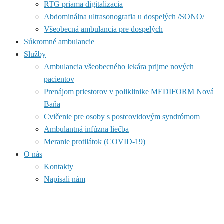
RTG priama digitalizacia
Abdominálna ultrasonografia u dospelých /SONO/
Všeobecná ambulancia pre dospelých
Súkromné ambulancie
Služby
Ambulancia všeobecného lekára prijme nových
pacientov
Prenájom priestorov v poliklinike MEDIFORM Nová
Baňa
Cvičenie pre osoby s postcovidovým syndrómom
Ambulantná infúzna liečba
Meranie protilátok (COVID-19)
O nás
Kontakty
Napísali nám