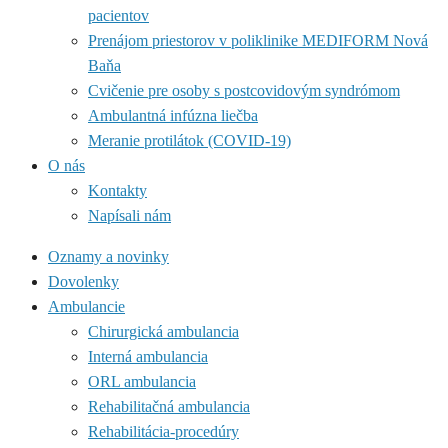
pacientov
Prenájom priestorov v poliklinike MEDIFORM Nová
Baňa
Cvičenie pre osoby s postcovidovým syndrómom
Ambulantná infúzna liečba
Meranie protilátok (COVID-19)
O nás
Kontakty
Napísali nám
Oznamy a novinky
Dovolenky
Ambulancie
Chirurgická ambulancia
Interná ambulancia
ORL ambulancia
Rehabilitačná ambulancia
Rehabilitácia-procedúry