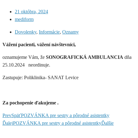
21 októbra, 2024
mediform
Dovolenky
,
Informácie
,
Oznamy
Vážení pacienti, vážení návštevníci,
oznamujeme Vám, že
SONOGRAFICKÁ AMBULANCIA
dňa
25.10.2024 neordinuje.
Zastupuje: Poliklinika- SANAT Levice
Za pochopenie ďakujeme .
Prev
Späť
POZVÁNKA pre sestry a pôrodné asistentky
Ďalej
POZVÁNKA pre sestry a pôrodné asistentky
Ďalšie