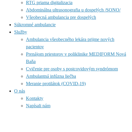
RTG priama digitalizacia
Abdominálna ultrasonografia u dospelých /SONO/
Všeobecná ambulancia pre dospelých
Súkromné ambulancie
Služby
Ambulancia všeobecného lekára prijme nových
pacientov
Prenájom priestorov v poliklinike MEDIFORM Nová
Baňa
Cvičenie pre osoby s postcovidovým syndrómom
Ambulantná infúzna liečba
Meranie protilátok (COVID-19)
O nás
Kontakty
Napísali nám