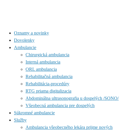
Oznamy a novinky
Dovolenky
Ambulancie
Chirurgická ambulancia
Interná ambulancia
ORL ambulancia
Rehabilitačná ambulancia
Rehabilitácia-procedúry
RTG priama digitalizacia
Abdominálna ultrasonografia u dospelých /SONO/
Všeobecná ambulancia pre dospelých
Súkromné ambulancie
Služby
Ambulancia všeobecného lekára prijme nových