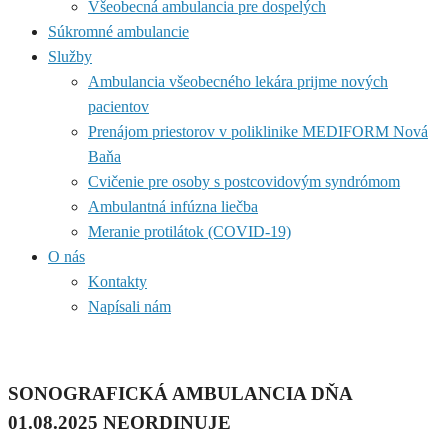
Všeobecná ambulancia pre dospelých
Súkromné ambulancie
Služby
Ambulancia všeobecného lekára prijme nových
pacientov
Prenájom priestorov v poliklinike MEDIFORM Nová
Baňa
Cvičenie pre osoby s postcovidovým syndrómom
Ambulantná infúzna liečba
Meranie protilátok (COVID-19)
O nás
Kontakty
Napísali nám
SONOGRAFICKÁ AMBULANCIA DŇA
01.08.2025 NEORDINUJE