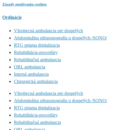
Zásady používania cookies
Ordinácie
Všeobecná ambulancia pre dospelých
Abdominálna ultrasonografia u dospelých /SONO/
RTG priama digitalizacia
Rehabilitácia-procedúry
Rehabilitačná ambulancia
ORL ambulancia
Interná ambulancia
Chirurgická ambulancia
Všeobecná ambulancia pre dospelých
Abdominálna ultrasonografia u dospelých /SONO/
RTG priama digitalizacia
Rehabilitácia-procedúry
Rehabilitačná ambulancia
ORL ambulancia