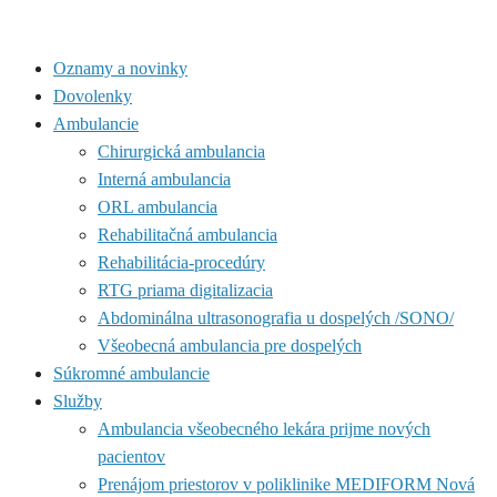
Oznamy a novinky
Dovolenky
Ambulancie
Chirurgická ambulancia
Interná ambulancia
ORL ambulancia
Rehabilitačná ambulancia
Rehabilitácia-procedúry
RTG priama digitalizacia
Abdominálna ultrasonografia u dospelých /SONO/
Všeobecná ambulancia pre dospelých
Súkromné ambulancie
Služby
Ambulancia všeobecného lekára prijme nových
pacientov
Prenájom priestorov v poliklinike MEDIFORM Nová