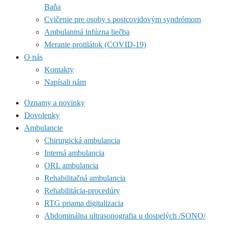
Baňa
Cvičenie pre osoby s postcovidovým syndrómom
Ambulantná infúzna liečba
Meranie protilátok (COVID-19)
O nás
Kontakty
Napísali nám
Oznamy a novinky
Dovolenky
Ambulancie
Chirurgická ambulancia
Interná ambulancia
ORL ambulancia
Rehabilitačná ambulancia
Rehabilitácia-procedúry
RTG priama digitalizacia
Abdominálna ultrasonografia u dospelých /SONO/