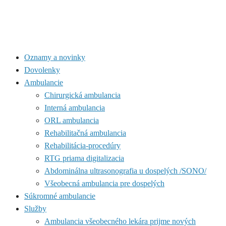
Oznamy a novinky
Dovolenky
Ambulancie
Chirurgická ambulancia
Interná ambulancia
ORL ambulancia
Rehabilitačná ambulancia
Rehabilitácia-procedúry
RTG priama digitalizacia
Abdominálna ultrasonografia u dospelých /SONO/
Všeobecná ambulancia pre dospelých
Súkromné ambulancie
Služby
Ambulancia všeobecného lekára prijme nových