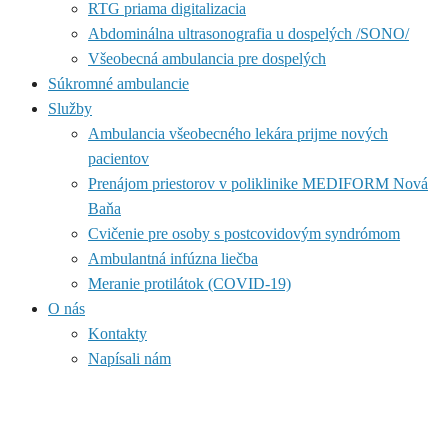
RTG priama digitalizacia
Abdominálna ultrasonografia u dospelých /SONO/
Všeobecná ambulancia pre dospelých
Súkromné ambulancie
Služby
Ambulancia všeobecného lekára prijme nových
pacientov
Prenájom priestorov v poliklinike MEDIFORM Nová
Baňa
Cvičenie pre osoby s postcovidovým syndrómom
Ambulantná infúzna liečba
Meranie protilátok (COVID-19)
O nás
Kontakty
Napísali nám