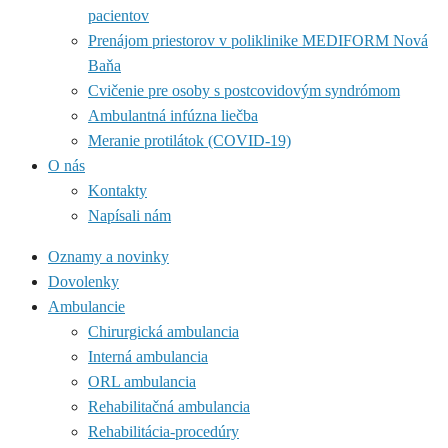
pacientov
Prenájom priestorov v poliklinike MEDIFORM Nová
Baňa
Cvičenie pre osoby s postcovidovým syndrómom
Ambulantná infúzna liečba
Meranie protilátok (COVID-19)
O nás
Kontakty
Napísali nám
Oznamy a novinky
Dovolenky
Ambulancie
Chirurgická ambulancia
Interná ambulancia
ORL ambulancia
Rehabilitačná ambulancia
Rehabilitácia-procedúry