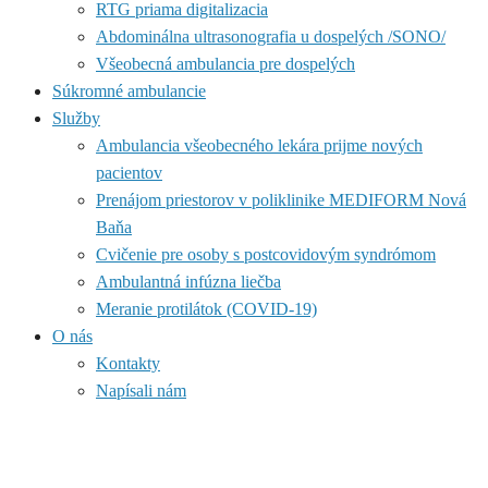
RTG priama digitalizacia
Abdominálna ultrasonografia u dospelých /SONO/
Všeobecná ambulancia pre dospelých
Súkromné ambulancie
Služby
Ambulancia všeobecného lekára prijme nových
pacientov
Prenájom priestorov v poliklinike MEDIFORM Nová
Baňa
Cvičenie pre osoby s postcovidovým syndrómom
Ambulantná infúzna liečba
Meranie protilátok (COVID-19)
O nás
Kontakty
Napísali nám