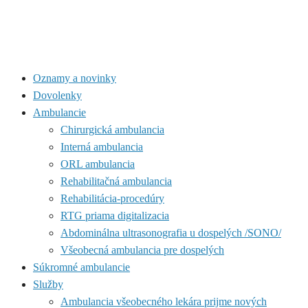
Oznamy a novinky
Dovolenky
Ambulancie
Chirurgická ambulancia
Interná ambulancia
ORL ambulancia
Rehabilitačná ambulancia
Rehabilitácia-procedúry
RTG priama digitalizacia
Abdominálna ultrasonografia u dospelých /SONO/
Všeobecná ambulancia pre dospelých
Súkromné ambulancie
Služby
Ambulancia všeobecného lekára prijme nových