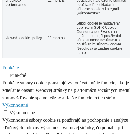
checkbox-
11 months
používajú na uloženie súhlasu
performance
používateľa s ukladaním
súborov cookie v kategórii
„Výkonnostné“.
Súbor cookie je nastavený
doplnkom GDPR Cookie
Consent a používa sa na
uloženie toho, či používateľ
viewed_cookie_policy
11 months
súhlasil alebo nesúhlasil s
používaním súborov cookie.
Neuchováva žiadne osobné
údaje.
Funkčné
Funkčné
Funkčné súbory cookie pomáhajú vykonávať určité funkcie, ako je
zdieľanie obsahu webovej stránky na platformách sociálnych médií,
zhromažďovanie spätnej väzby a ďalšie funkcie tretích strán.
Výkonnostné
Výkonnostné
Výkonnostné súbory cookie sa používajú na pochopenie a analýzu
kľúčových indexov výkonnosti webovej stránky, čo pomáha pri