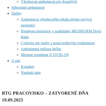
Všeobecná ambulancia pre dospelých
Súkromné ambulancie
Služby
Ambulancia všeobecného lekára prijme nových
pacientov
Prenájom priestorov v poliklinike MEDIFORM Nová
Baňa
Cvičenie pre osoby s postcovidovým syndrómom
Ambulantná infúzna liečba
Meranie protilátok (COVID-19)
O nás
Kontakty
Napísali nám
RTG PRACOVISKO – ZATVORENÉ DŇA
19.09.2025