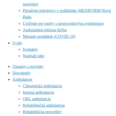
pacientov
Prenájom priestorov v poliklinike MEDIFORM Nová
Baňa
Cvičenie pre osoby s postcovidovým syndrómom
Ambulantná infúzna liečba
Meranie protilátok (COVID-19)
O nás
Kontakty
Napísali nám
Oznamy a novinky
Dovolenky
Ambulancie
Chirurgická ambulancia
Interná ambulancia
ORL ambulancia
Rehabilitačná ambulancia
Rehabilitácia-procedúry