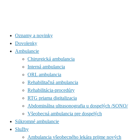
Oznamy a novinky
Dovolenky
Ambulancie
Chirurgická ambulancia
Interná ambulancia
ORL ambulancia
Rehabilitačná ambulancia
Rehabilitácia-procedúry
RTG priama digitalizacia
Abdominálna ultrasonografia u dospelých /SONO/
Všeobecná ambulancia pre dospelých
Súkromné ambulancie
Služby
Ambulancia všeobecného lekára prijme nových