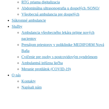
RTG priama digitalizacia
Abdominálna ultrasonografia u dospelých /SONO/
Všeobecná ambulancia pre dospelých
Súkromné ambulancie
Služby
Ambulancia všeobecného lekára prijme nových
pacientov
Prenájom priestorov v poliklinike MEDIFORM Nová
Baňa
Cvičenie pre osoby s postcovidovým syndrómom
Ambulantná infúzna liečba
Meranie protilátok (COVID-19)
O nás
Kontakty
Napísali nám