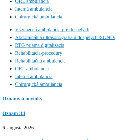
ORL ambulancia
Interná ambulancia
Chirurgická ambulancia
Všeobecná ambulancia pre dospelých
Abdominálna ultrasonografia u dospelých /SONO/
RTG priama digitalizacia
Rehabilitácia-procedúry
Rehabilitačná ambulancia
ORL ambulancia
Interná ambulancia
Chirurgická ambulancia
Oznamy a novinky
Oznam !!!!
6. augusta 2026