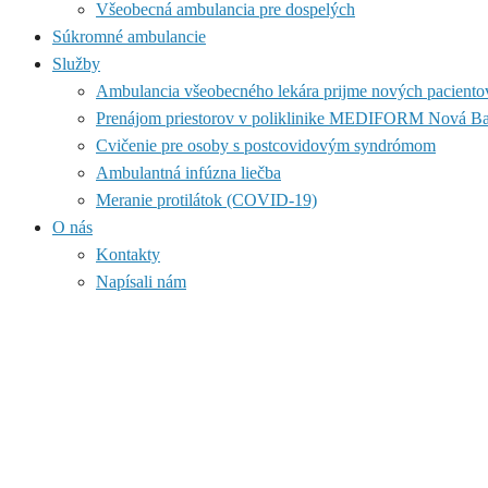
Všeobecná ambulancia pre dospelých
Súkromné ambulancie
Služby
Ambulancia všeobecného lekára prijme nových paciento
Prenájom priestorov v poliklinike MEDIFORM Nová B
Cvičenie pre osoby s postcovidovým syndrómom
Ambulantná infúzna liečba
Meranie protilátok (COVID-19)
O nás
Kontakty
Napísali nám