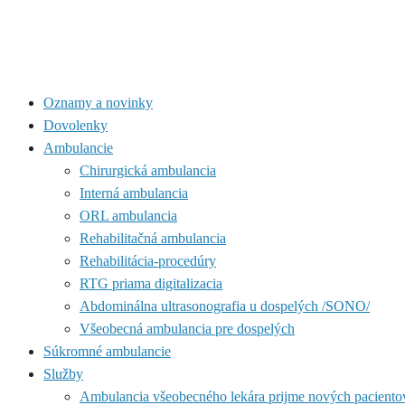
Oznamy a novinky
Dovolenky
Ambulancie
Chirurgická ambulancia
Interná ambulancia
ORL ambulancia
Rehabilitačná ambulancia
Rehabilitácia-procedúry
RTG priama digitalizacia
Abdominálna ultrasonografia u dospelých /SONO/
Všeobecná ambulancia pre dospelých
Súkromné ambulancie
Služby
Ambulancia všeobecného lekára prijme nových paciento