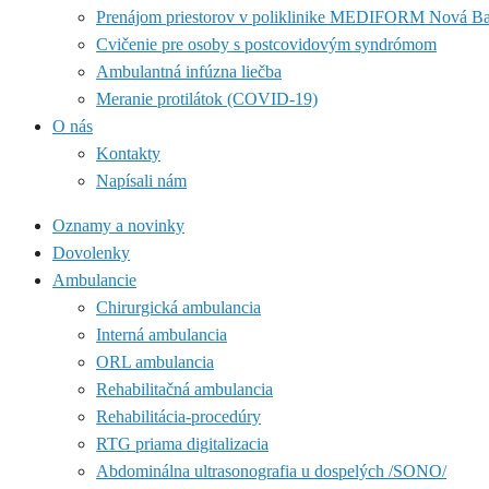
Prenájom priestorov v poliklinike MEDIFORM Nová B
Cvičenie pre osoby s postcovidovým syndrómom
Ambulantná infúzna liečba
Meranie protilátok (COVID-19)
O nás
Kontakty
Napísali nám
Oznamy a novinky
Dovolenky
Ambulancie
Chirurgická ambulancia
Interná ambulancia
ORL ambulancia
Rehabilitačná ambulancia
Rehabilitácia-procedúry
RTG priama digitalizacia
Abdominálna ultrasonografia u dospelých /SONO/