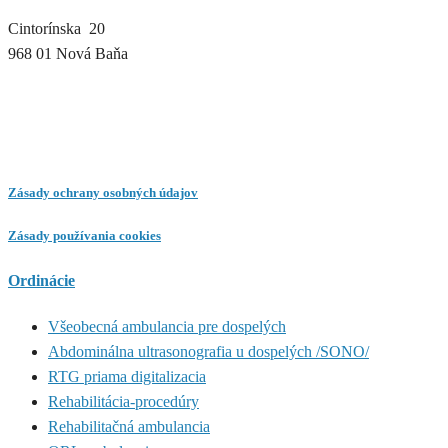
Cintorínska 20
968 01 Nová Baňa
Zásady ochrany osobných údajov
Zásady používania cookies
Ordinácie
Všeobecná ambulancia pre dospelých
Abdominálna ultrasonografia u dospelých /SONO/
RTG priama digitalizacia
Rehabilitácia-procedúry
Rehabilitačná ambulancia