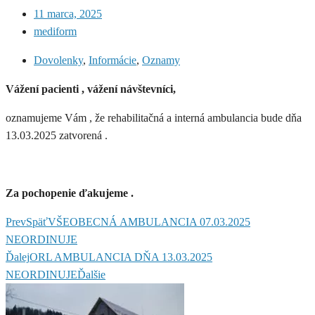
11 marca, 2025
mediform
Dovolenky
,
Informácie
,
Oznamy
Vážení pacienti , vážení návštevníci,
oznamujeme Vám , že rehabilitačná a interná ambulancia bude dňa
13.03.2025 zatvorená .
Za pochopenie ďakujeme .
Prev
Späť
VŠEOBECNÁ AMBULANCIA 07.03.2025
NEORDINUJE
Ďalej
ORL AMBULANCIA DŇA 13.03.2025
NEORDINUJE
Ďalšie