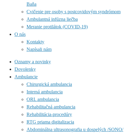
Baňa
Cvičenie pre osoby s postcovidovým syndrómom
Ambulantná infúzna liečba
Meranie protilátok (COVID-19)
O nás
Kontakty
Napísali nám
Oznamy a novinky
Dovolenky
Ambulancie
Chirurgická ambulancia
Interná ambulancia
ORL ambulancia
Rehabilitačná ambulancia
Rehabilitácia-procedúry
RTG priama digitalizacia
Abdominálna ultrasonografia u dospelých /SONO/