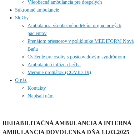
Všeobecná ambulancia pre dospelých
Súkromné ambulancie
Služby
Ambulancia všeobecného lekára prijme nových
pacientov
Prenájom priestorov v poliklinike MEDIFORM Nová
Baňa
Cvičenie pre osoby s postcovidovým syndrómom
Ambulantná infúzna liečba
Meranie protilátok (COVID-19)
O nás
Kontakty
Napísali nám
REHABILITAČNÁ AMBULANCIA A INTERNÁ
AMBULANCIA DOVOLENKA DŇA 13.03.2025