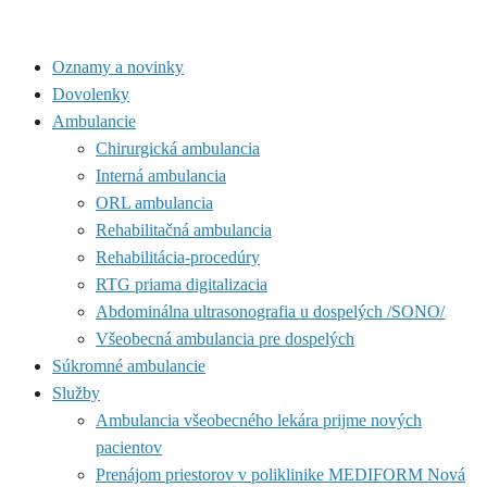
Oznamy a novinky
Dovolenky
Ambulancie
Chirurgická ambulancia
Interná ambulancia
ORL ambulancia
Rehabilitačná ambulancia
Rehabilitácia-procedúry
RTG priama digitalizacia
Abdominálna ultrasonografia u dospelých /SONO/
Všeobecná ambulancia pre dospelých
Súkromné ambulancie
Služby
Ambulancia všeobecného lekára prijme nových
pacientov
Prenájom priestorov v poliklinike MEDIFORM Nová