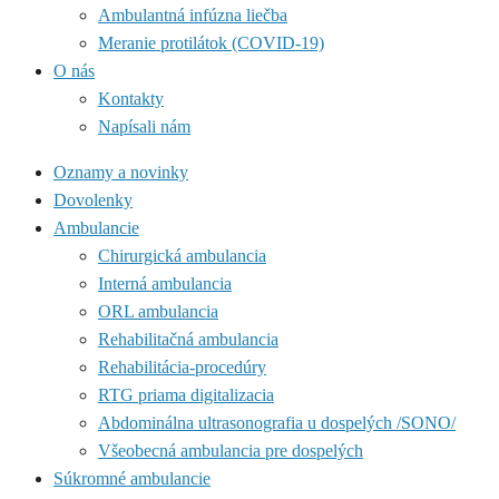
Ambulantná infúzna liečba
Meranie protilátok (COVID-19)
O nás
Kontakty
Napísali nám
Oznamy a novinky
Dovolenky
Ambulancie
Chirurgická ambulancia
Interná ambulancia
ORL ambulancia
Rehabilitačná ambulancia
Rehabilitácia-procedúry
RTG priama digitalizacia
Abdominálna ultrasonografia u dospelých /SONO/
Všeobecná ambulancia pre dospelých
Súkromné ambulancie