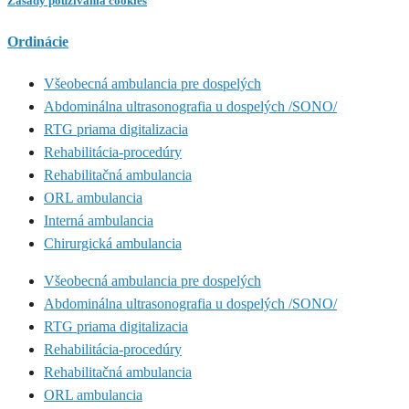
Zásady používania cookies
Ordinácie
Všeobecná ambulancia pre dospelých
Abdominálna ultrasonografia u dospelých /SONO/
RTG priama digitalizacia
Rehabilitácia-procedúry
Rehabilitačná ambulancia
ORL ambulancia
Interná ambulancia
Chirurgická ambulancia
Všeobecná ambulancia pre dospelých
Abdominálna ultrasonografia u dospelých /SONO/
RTG priama digitalizacia
Rehabilitácia-procedúry
Rehabilitačná ambulancia
ORL ambulancia