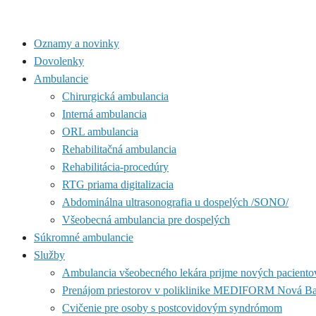
Oznamy a novinky
Dovolenky
Ambulancie
Chirurgická ambulancia
Interná ambulancia
ORL ambulancia
Rehabilitačná ambulancia
Rehabilitácia-procedúry
RTG priama digitalizacia
Abdominálna ultrasonografia u dospelých /SONO/
Všeobecná ambulancia pre dospelých
Súkromné ambulancie
Služby
Ambulancia všeobecného lekára prijme nových paciento
Prenájom priestorov v poliklinike MEDIFORM Nová B
Cvičenie pre osoby s postcovidovým syndrómom