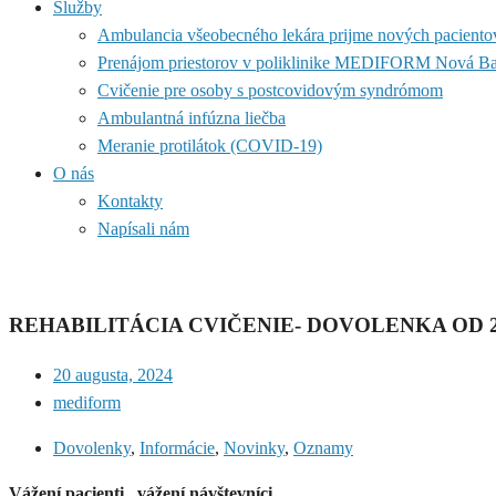
Služby
Ambulancia všeobecného lekára prijme nových paciento
Prenájom priestorov v poliklinike MEDIFORM Nová B
Cvičenie pre osoby s postcovidovým syndrómom
Ambulantná infúzna liečba
Meranie protilátok (COVID-19)
O nás
Kontakty
Napísali nám
REHABILITÁCIA CVIČENIE- DOVOLENKA OD 26.0
20 augusta, 2024
mediform
Dovolenky
,
Informácie
,
Novinky
,
Oznamy
Vážení pacienti , vážení návštevníci,