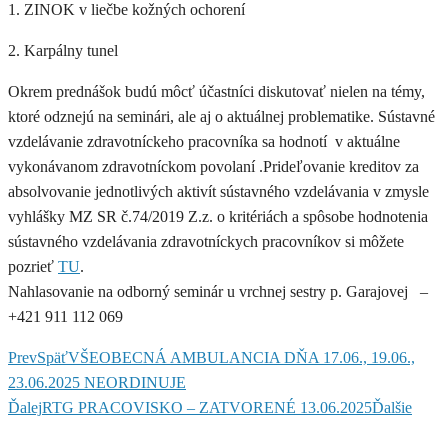
1. ZINOK v liečbe kožných ochorení
2. Karpálny tunel
Okrem prednášok budú môcť účastníci diskutovať nielen na témy,
ktoré odznejú na seminári, ale aj o aktuálnej problematike. Sústavné
vzdelávanie zdravotníckeho pracovníka sa hodnotí v aktuálne
vykonávanom zdravotníckom povolaní .Prideľovanie kreditov za
absolvovanie jednotlivých aktivít sústavného vzdelávania v zmysle
vyhlášky MZ SR č.74/2019 Z.z. o kritériách a spôsobe hodnotenia
sústavného vzdelávania zdravotníckych pracovníkov si môžete
pozrieť
TU
.
Nahlasovanie na odborný seminár u vrchnej sestry p. Garajovej –
+421 911 112 069
Prev
Späť
VŠEOBECNÁ AMBULANCIA DŇA 17.06., 19.06.,
23.06.2025 NEORDINUJE
Ďalej
RTG PRACOVISKO – ZATVORENÉ 13.06.2025
Ďalšie