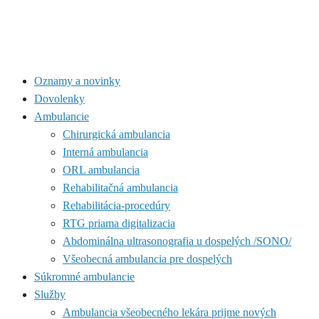
Oznamy a novinky
Dovolenky
Ambulancie
Chirurgická ambulancia
Interná ambulancia
ORL ambulancia
Rehabilitačná ambulancia
Rehabilitácia-procedúry
RTG priama digitalizacia
Abdominálna ultrasonografia u dospelých /SONO/
Všeobecná ambulancia pre dospelých
Súkromné ambulancie
Služby
Ambulancia všeobecného lekára prijme nových