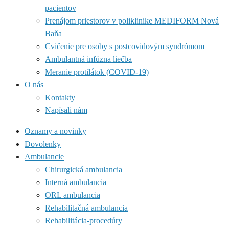
pacientov
Prenájom priestorov v poliklinike MEDIFORM Nová
Baňa
Cvičenie pre osoby s postcovidovým syndrómom
Ambulantná infúzna liečba
Meranie protilátok (COVID-19)
O nás
Kontakty
Napísali nám
Oznamy a novinky
Dovolenky
Ambulancie
Chirurgická ambulancia
Interná ambulancia
ORL ambulancia
Rehabilitačná ambulancia
Rehabilitácia-procedúry