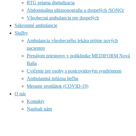
RTG priama digitalizacia
Abdominálna ultrasonografia u dospelých /SONO/
Všeobecná ambulancia pre dospelých
Súkromné ambulancie
Služby
Ambulancia všeobecného lekára prijme nových
pacientov
Prenájom priestorov v poliklinike MEDIFORM Nová
Baňa
Cvičenie pre osoby s postcovidovým syndrómom
Ambulantná infúzna liečba
Meranie protilátok (COVID-19)
O nás
Kontakty
Napísali nám