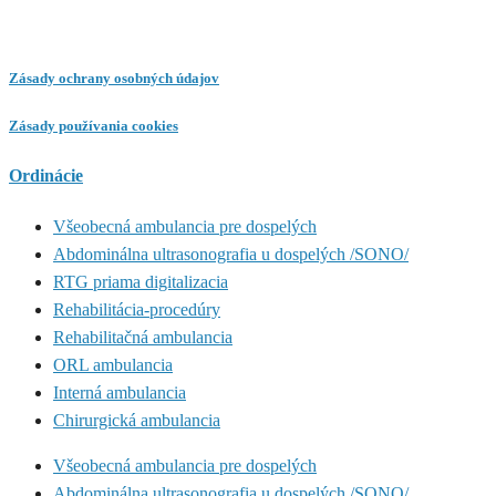
Zásady ochrany osobných údajov
Zásady používania cookies
Ordinácie
Všeobecná ambulancia pre dospelých
Abdominálna ultrasonografia u dospelých /SONO/
RTG priama digitalizacia
Rehabilitácia-procedúry
Rehabilitačná ambulancia
ORL ambulancia
Interná ambulancia
Chirurgická ambulancia
Všeobecná ambulancia pre dospelých
Abdominálna ultrasonografia u dospelých /SONO/