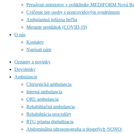
Prenájom priestorov v poliklinike MEDIFORM Nová B
Cvičenie pre osoby s postcovidovým syndrómom
Ambulantná infúzna liečba
Meranie protilátok (COVID-19)
O nás
Kontakty
Napísali nám
Oznamy a novinky
Dovolenky
Ambulancie
Chirurgická ambulancia
Interná ambulancia
ORL ambulancia
Rehabilitačná ambulancia
Rehabilitácia-procedúry
RTG priama digitalizacia
Abdominálna ultrasonografia u dospelých /SONO/