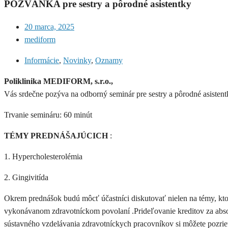
POZVÁNKA pre sestry a pôrodné asistentky
20 marca, 2025
mediform
Informácie
,
Novinky
,
Oznamy
Poliklinika MEDIFORM, s.r.o.,
Vás srdečne pozýva na odborný seminár pre sestry a pôrodné asisten
Trvanie semináru: 60 minút
TÉMY PREDNÁŠAJÚCICH
:
1. Hypercholesterolémia
2. Gingivitída
Okrem prednášok budú môcť účastníci diskutovať nielen na témy, ktor
vykonávanom zdravotníckom povolaní .Prideľovanie kreditov za absol
sústavného vzdelávania zdravotníckych pracovníkov si môžete pozri