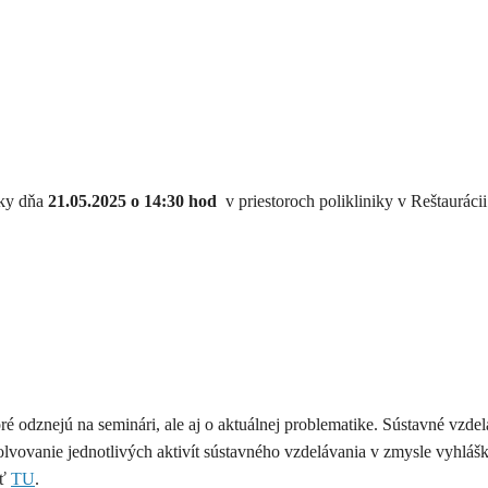
tky dňa
21.05.2025 o 14:30 hod
v priestoroch polikliniky v Reštauráci
é odznejú na seminári, ale aj o aktuálnej problematike. Sústavné vzde
vovanie jednotlivých aktivít sústavného vzdelávania v zmysle vyhláš
eť
TU
.