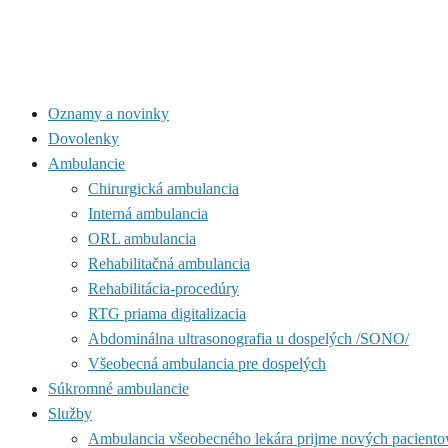
Oznamy a novinky
Dovolenky
Ambulancie
Chirurgická ambulancia
Interná ambulancia
ORL ambulancia
Rehabilitačná ambulancia
Rehabilitácia-procedúry
RTG priama digitalizacia
Abdominálna ultrasonografia u dospelých /SONO/
Všeobecná ambulancia pre dospelých
Súkromné ambulancie
Služby
Ambulancia všeobecného lekára prijme nových paciento