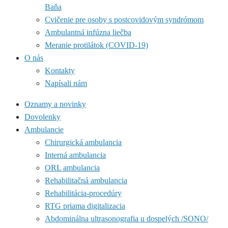
Baňa
Cvičenie pre osoby s postcovidovým syndrómom
Ambulantná infúzna liečba
Meranie protilátok (COVID-19)
O nás
Kontakty
Napísali nám
Oznamy a novinky
Dovolenky
Ambulancie
Chirurgická ambulancia
Interná ambulancia
ORL ambulancia
Rehabilitačná ambulancia
Rehabilitácia-procedúry
RTG priama digitalizacia
Abdominálna ultrasonografia u dospelých /SONO/