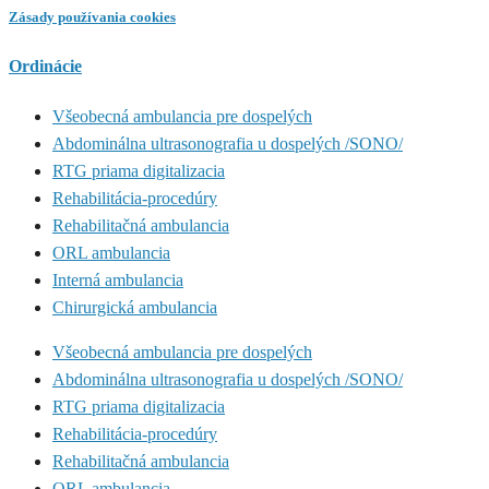
Zásady používania cookies
Ordinácie
Všeobecná ambulancia pre dospelých
Abdominálna ultrasonografia u dospelých /SONO/
RTG priama digitalizacia
Rehabilitácia-procedúry
Rehabilitačná ambulancia
ORL ambulancia
Interná ambulancia
Chirurgická ambulancia
Všeobecná ambulancia pre dospelých
Abdominálna ultrasonografia u dospelých /SONO/
RTG priama digitalizacia
Rehabilitácia-procedúry
Rehabilitačná ambulancia
ORL ambulancia