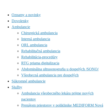
Oznamy a novinky
Dovolenky
Ambulancie
Chirurgická ambulancia
Interná ambulancia
ORL ambulancia
Rehabilitačná ambulancia
Rehabilitácia-procedúry
RTG priama digitalizacia
Abdominálna ultrasonografia u dospelých /SONO/
Všeobecná ambulancia pre dospelých
Súkromné ambulancie
Služby
Ambulancia všeobecného lekára prijme nových
pacientov
Prenájom priestorov v poliklinike MEDIFORM Nová