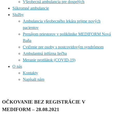
Všeobecná ambulancia pre dospelých
Súkromné ambulancie
Služby
Ambulancia všeobecného lekára prijme nových
pacientov
Prenájom priestorov v poliklinike MEDIFORM Nová
Baňa
Cvičenie pre osoby s postcovidovým syndrómom
Ambulantná infúzna liečba
Meranie protilátok (COVID-19)
O nás
Kontakty
Napísali nám
OČKOVANIE BEZ REGISTRÁCIE V
MEDIFORM – 28.08.2021