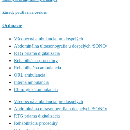
Zásady používania cookies
Ordinácie
Všeobecná ambulancia pre dospelých
Abdominálna ultrasonografia u dospelých /SONO/
RTG priama digitalizacia
Rehabilitácia-procedúry
Rehabilitačná ambulancia
ORL ambulancia
Interná ambulancia
Chirurgická ambulancia
Všeobecná ambulancia pre dospelých
Abdominálna ultrasonografia u dospelých /SONO/
RTG priama digitalizacia
Rehabilitácia-procedúry