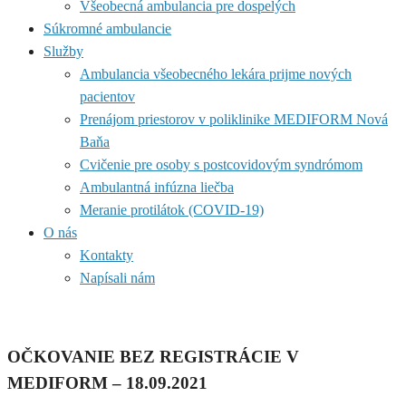
Všeobecná ambulancia pre dospelých
Súkromné ambulancie
Služby
Ambulancia všeobecného lekára prijme nových
pacientov
Prenájom priestorov v poliklinike MEDIFORM Nová
Baňa
Cvičenie pre osoby s postcovidovým syndrómom
Ambulantná infúzna liečba
Meranie protilátok (COVID-19)
O nás
Kontakty
Napísali nám
OČKOVANIE BEZ REGISTRÁCIE V
MEDIFORM – 18.09.2021