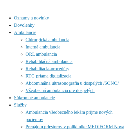
Oznamy a novinky
Dovolenky
Ambulancie
Chirurgická ambulancia
Interná ambulancia
ORL ambulancia
Rehabilitačná ambulancia
Rehabilitácia-procedúry
RTG priama digitalizacia
Abdominálna ultrasonografia u dospelých /SONO/
Všeobecná ambulancia pre dospelých
Súkromné ambulancie
Služby
Ambulancia všeobecného lekára prijme nových
pacientov
Prenájom priestorov v poliklinike MEDIFORM Nová