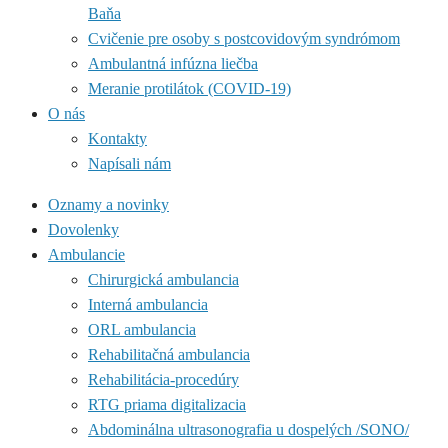
Baňa
Cvičenie pre osoby s postcovidovým syndrómom
Ambulantná infúzna liečba
Meranie protilátok (COVID-19)
O nás
Kontakty
Napísali nám
Oznamy a novinky
Dovolenky
Ambulancie
Chirurgická ambulancia
Interná ambulancia
ORL ambulancia
Rehabilitačná ambulancia
Rehabilitácia-procedúry
RTG priama digitalizacia
Abdominálna ultrasonografia u dospelých /SONO/