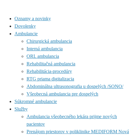
Oznamy a novinky
Dovolenky
Ambulancie
Chirurgická ambulancia
Interná ambulancia
ORL ambulancia
Rehabilitačná ambulancia
Rehabilitácia-procedúry
RTG priama digitalizacia
Abdominálna ultrasonografia u dospelých /SONO/
Všeobecná ambulancia pre dospelých
Súkromné ambulancie
Služby
Ambulancia všeobecného lekára prijme nových
pacientov
Prenájom priestorov v poliklinike MEDIFORM Nová