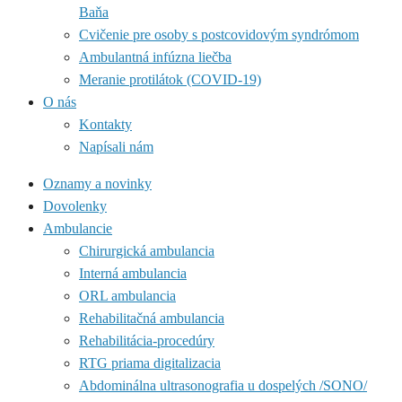
Baňa
Cvičenie pre osoby s postcovidovým syndrómom
Ambulantná infúzna liečba
Meranie protilátok (COVID-19)
O nás
Kontakty
Napísali nám
Oznamy a novinky
Dovolenky
Ambulancie
Chirurgická ambulancia
Interná ambulancia
ORL ambulancia
Rehabilitačná ambulancia
Rehabilitácia-procedúry
RTG priama digitalizacia
Abdominálna ultrasonografia u dospelých /SONO/