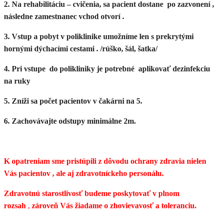
2. Na rehabilitáciu – cvičenia, sa pacient dostane po zazvonení ,
následne zamestnanec vchod otvorí .
3. Vstup a pobyt v poliklinike umožníme len s prekrytými
hornými dýchacími cestami . /rúško, šál, šatka/
4. Pri vstupe do polikliniky je potrebné aplikovať dezinfekciu
na ruky
5. Zníži sa počet pacientov v čakárni na 5.
6. Zachovávajte odstupy minimálne 2m.
K opatreniam sme pristúpili z dôvodu ochrany zdravia nielen
Vás pacientov , ale aj zdravotníckeho personálu.
Zdravotnú starostlivosť budeme poskytovať v plnom
rozsah
,
zároveň Vás žiadame o zhovievavosť a toleranciu.