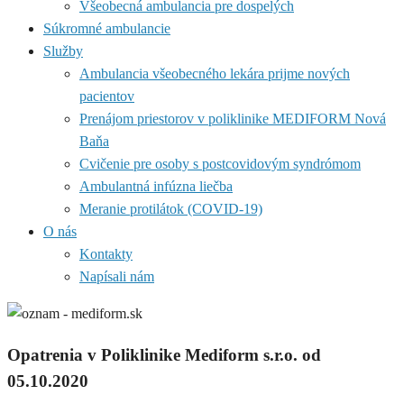
Všeobecná ambulancia pre dospelých
Súkromné ambulancie
Služby
Ambulancia všeobecného lekára prijme nových
pacientov
Prenájom priestorov v poliklinike MEDIFORM Nová
Baňa
Cvičenie pre osoby s postcovidovým syndrómom
Ambulantná infúzna liečba
Meranie protilátok (COVID-19)
O nás
Kontakty
Napísali nám
Opatrenia v Poliklinike Mediform s.r.o. od
05.10.2020