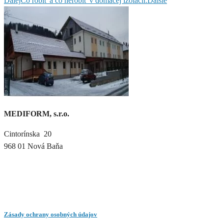
Ďalej
Čo robiť a čo nerobiť v domácej izolácii.
Ďalšie
MEDIFORM, s.r.o.
Cintorínska 20
968 01 Nová Baňa
Zásady ochrany osobných údajov