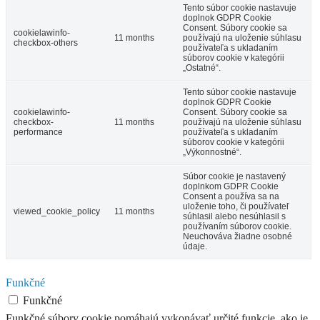
Tento súbor cookie nastavuje
doplnok GDPR Cookie
Consent. Súbory cookie sa
cookielawinfo-
11 months
používajú na uloženie súhlasu
checkbox-others
používateľa s ukladaním
súborov cookie v kategórii
„Ostatné“.
Tento súbor cookie nastavuje
doplnok GDPR Cookie
cookielawinfo-
Consent. Súbory cookie sa
checkbox-
11 months
používajú na uloženie súhlasu
performance
používateľa s ukladaním
súborov cookie v kategórii
„Výkonnostné“.
Súbor cookie je nastavený
doplnkom GDPR Cookie
Consent a používa sa na
uloženie toho, či používateľ
viewed_cookie_policy
11 months
súhlasil alebo nesúhlasil s
používaním súborov cookie.
Neuchováva žiadne osobné
údaje.
Funkčné
Funkčné
Funkčné súbory cookie pomáhajú vykonávať určité funkcie, ako je