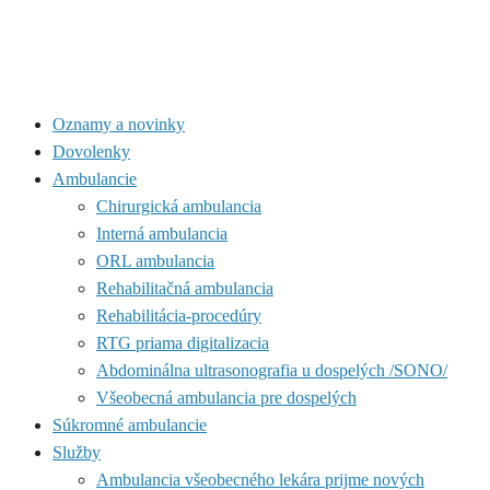
Oznamy a novinky
Dovolenky
Ambulancie
Chirurgická ambulancia
Interná ambulancia
ORL ambulancia
Rehabilitačná ambulancia
Rehabilitácia-procedúry
RTG priama digitalizacia
Abdominálna ultrasonografia u dospelých /SONO/
Všeobecná ambulancia pre dospelých
Súkromné ambulancie
Služby
Ambulancia všeobecného lekára prijme nových