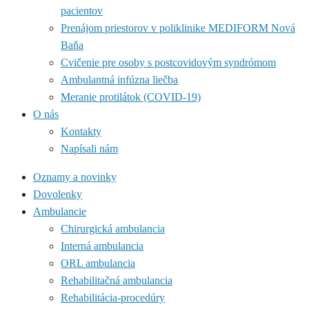
pacientov
Prenájom priestorov v poliklinike MEDIFORM Nová
Baňa
Cvičenie pre osoby s postcovidovým syndrómom
Ambulantná infúzna liečba
Meranie protilátok (COVID-19)
O nás
Kontakty
Napísali nám
Oznamy a novinky
Dovolenky
Ambulancie
Chirurgická ambulancia
Interná ambulancia
ORL ambulancia
Rehabilitačná ambulancia
Rehabilitácia-procedúry