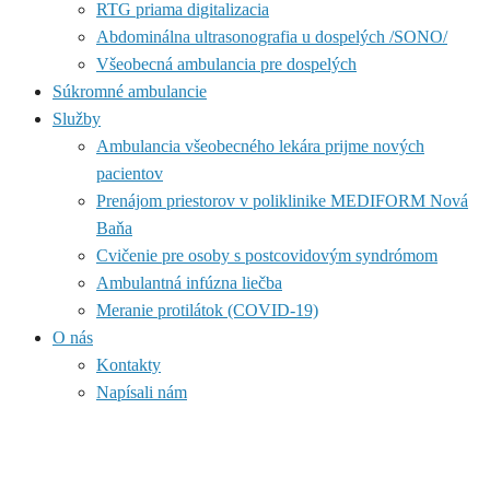
RTG priama digitalizacia
Abdominálna ultrasonografia u dospelých /SONO/
Všeobecná ambulancia pre dospelých
Súkromné ambulancie
Služby
Ambulancia všeobecného lekára prijme nových
pacientov
Prenájom priestorov v poliklinike MEDIFORM Nová
Baňa
Cvičenie pre osoby s postcovidovým syndrómom
Ambulantná infúzna liečba
Meranie protilátok (COVID-19)
O nás
Kontakty
Napísali nám