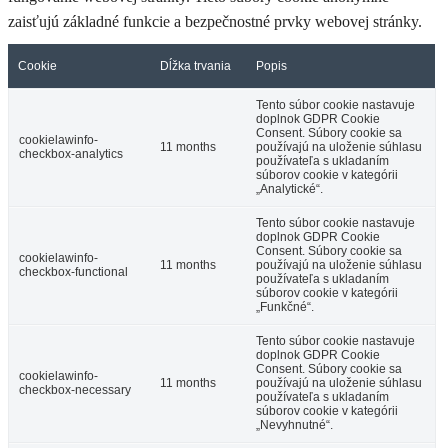
zaisťujú základné funkcie a bezpečnostné prvky webovej stránky.
Cookie
Dĺžka trvania
Popis
Tento súbor cookie nastavuje
doplnok GDPR Cookie
Consent. Súbory cookie sa
cookielawinfo-
11 months
používajú na uloženie súhlasu
checkbox-analytics
používateľa s ukladaním
súborov cookie v kategórii
„Analytické“.
Tento súbor cookie nastavuje
doplnok GDPR Cookie
Consent. Súbory cookie sa
cookielawinfo-
11 months
používajú na uloženie súhlasu
checkbox-functional
používateľa s ukladaním
súborov cookie v kategórii
„Funkčné“.
Tento súbor cookie nastavuje
doplnok GDPR Cookie
Consent. Súbory cookie sa
cookielawinfo-
11 months
používajú na uloženie súhlasu
checkbox-necessary
používateľa s ukladaním
súborov cookie v kategórii
„Nevyhnutné“.