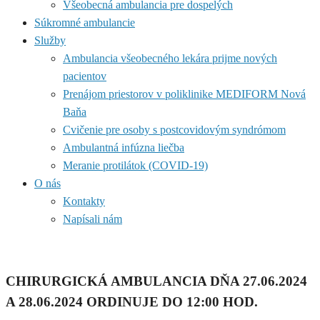
Všeobecná ambulancia pre dospelých
Súkromné ambulancie
Služby
Ambulancia všeobecného lekára prijme nových
pacientov
Prenájom priestorov v poliklinike MEDIFORM Nová
Baňa
Cvičenie pre osoby s postcovidovým syndrómom
Ambulantná infúzna liečba
Meranie protilátok (COVID-19)
O nás
Kontakty
Napísali nám
CHIRURGICKÁ AMBULANCIA DŇA 27.06.2024
A 28.06.2024 ORDINUJE DO 12:00 HOD.