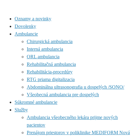
Oznamy a novinky
Dovolenky
Ambulancie
Chirurgická ambulancia
Interná ambulancia
ORL ambulancia
Rehabilitačná ambulancia
Rehabilitácia-procedúry
RTG priama digitalizacia
Abdominálna ultrasonografia u dospelých /SONO/
Všeobecná ambulancia pre dospelých
Súkromné ambulancie
Služby
Ambulancia všeobecného lekára prijme nových
pacientov
Prenájom priestorov v poliklinike MEDIFORM Nová