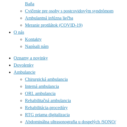
Baňa
Cvičenie pre osoby s postcovidovým syndrómom
Ambulantná infúzna liečba
Meranie protilátok (COVID-19)
O nás
Kontakty
Napísali nám
Oznamy a novinky
Dovolenky
Ambulancie
Chirurgická ambulancia
Interná ambulancia
ORL ambulancia
Rehabilitačná ambulancia
Rehabilitácia-procedúry
RTG priama digitalizacia
Abdominálna ultrasonografia u dospelých /SONO/