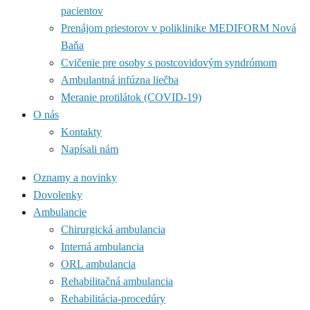
pacientov
Prenájom priestorov v poliklinike MEDIFORM Nová
Baňa
Cvičenie pre osoby s postcovidovým syndrómom
Ambulantná infúzna liečba
Meranie protilátok (COVID-19)
O nás
Kontakty
Napísali nám
Oznamy a novinky
Dovolenky
Ambulancie
Chirurgická ambulancia
Interná ambulancia
ORL ambulancia
Rehabilitačná ambulancia
Rehabilitácia-procedúry