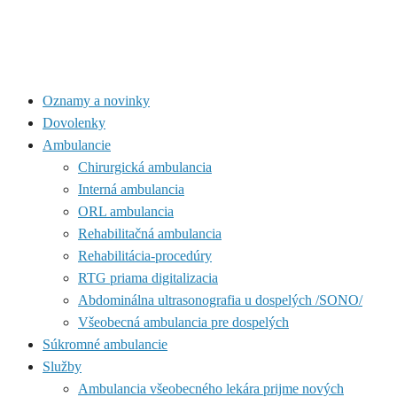
Oznamy a novinky
Dovolenky
Ambulancie
Chirurgická ambulancia
Interná ambulancia
ORL ambulancia
Rehabilitačná ambulancia
Rehabilitácia-procedúry
RTG priama digitalizacia
Abdominálna ultrasonografia u dospelých /SONO/
Všeobecná ambulancia pre dospelých
Súkromné ambulancie
Služby
Ambulancia všeobecného lekára prijme nových