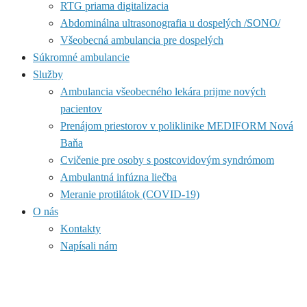
RTG priama digitalizacia
Abdominálna ultrasonografia u dospelých /SONO/
Všeobecná ambulancia pre dospelých
Súkromné ambulancie
Služby
Ambulancia všeobecného lekára prijme nových
pacientov
Prenájom priestorov v poliklinike MEDIFORM Nová
Baňa
Cvičenie pre osoby s postcovidovým syndrómom
Ambulantná infúzna liečba
Meranie protilátok (COVID-19)
O nás
Kontakty
Napísali nám