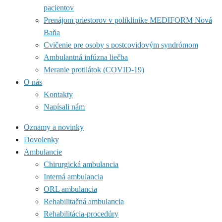
pacientov
Prenájom priestorov v poliklinike MEDIFORM Nová
Baňa
Cvičenie pre osoby s postcovidovým syndrómom
Ambulantná infúzna liečba
Meranie protilátok (COVID-19)
O nás
Kontakty
Napísali nám
Oznamy a novinky
Dovolenky
Ambulancie
Chirurgická ambulancia
Interná ambulancia
ORL ambulancia
Rehabilitačná ambulancia
Rehabilitácia-procedúry