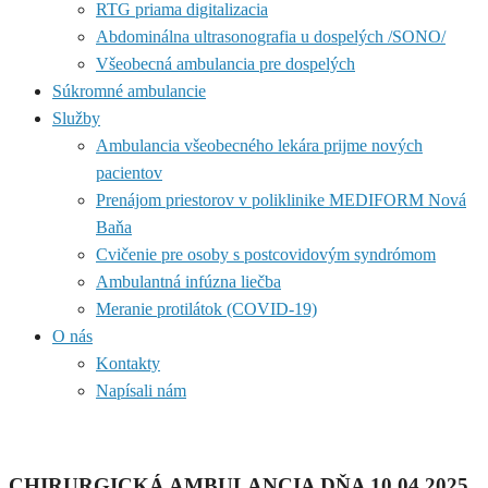
RTG priama digitalizacia
Abdominálna ultrasonografia u dospelých /SONO/
Všeobecná ambulancia pre dospelých
Súkromné ambulancie
Služby
Ambulancia všeobecného lekára prijme nových
pacientov
Prenájom priestorov v poliklinike MEDIFORM Nová
Baňa
Cvičenie pre osoby s postcovidovým syndrómom
Ambulantná infúzna liečba
Meranie protilátok (COVID-19)
O nás
Kontakty
Napísali nám
CHIRURGICKÁ AMBULANCIA DŇA 10.04.2025