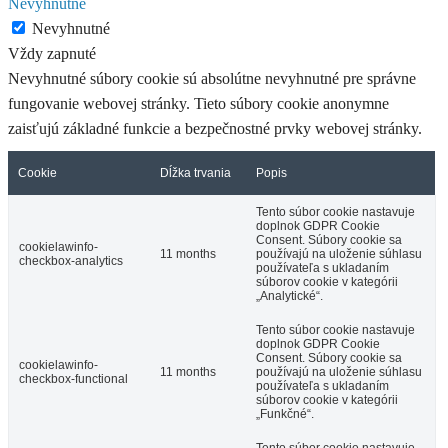
Nevyhnutné
Nevyhnutné
Vždy zapnuté
Nevyhnutné súbory cookie sú absolútne nevyhnutné pre správne
fungovanie webovej stránky. Tieto súbory cookie anonymne
zaisťujú základné funkcie a bezpečnostné prvky webovej stránky.
Cookie
Dĺžka trvania
Popis
Tento súbor cookie nastavuje
doplnok GDPR Cookie
Consent. Súbory cookie sa
cookielawinfo-
11 months
používajú na uloženie súhlasu
checkbox-analytics
používateľa s ukladaním
súborov cookie v kategórii
„Analytické“.
Tento súbor cookie nastavuje
doplnok GDPR Cookie
Consent. Súbory cookie sa
cookielawinfo-
11 months
používajú na uloženie súhlasu
checkbox-functional
používateľa s ukladaním
súborov cookie v kategórii
„Funkčné“.