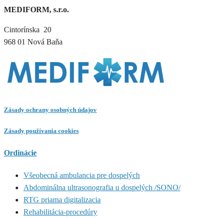
MEDIFORM, s.r.o.
Cintorínska 20
968 01 Nová Baňa
Zásady ochrany osobných údajov
Zásady používania cookies
Ordinácie
Všeobecná ambulancia pre dospelých
Abdominálna ultrasonografia u dospelých /SONO/
RTG priama digitalizacia
Rehabilitácia-procedúry