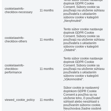
Tento súbor cookie nastavuje
doplnok GDPR Cookie
Consent. Súbory cookie sa
cookielawinfo-
11 months
používajú na uloženie súhlasu
checkbox-necessary
používateľa s ukladaním
súborov cookie v kategórii
„Nevyhnutné“.
Tento súbor cookie nastavuje
doplnok GDPR Cookie
Consent. Súbory cookie sa
cookielawinfo-
11 months
používajú na uloženie súhlasu
checkbox-others
používateľa s ukladaním
súborov cookie v kategórii
„Ostatné“.
Tento súbor cookie nastavuje
doplnok GDPR Cookie
cookielawinfo-
Consent. Súbory cookie sa
checkbox-
11 months
používajú na uloženie súhlasu
performance
používateľa s ukladaním
súborov cookie v kategórii
„Výkonnostné“.
Súbor cookie je nastavený
doplnkom GDPR Cookie
Consent a používa sa na
uloženie toho, či používateľ
viewed_cookie_policy
11 months
súhlasil alebo nesúhlasil s
používaním súborov cookie.
Neuchováva žiadne osobné