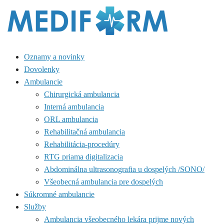
Oznamy a novinky
Dovolenky
Ambulancie
Chirurgická ambulancia
Interná ambulancia
ORL ambulancia
Rehabilitačná ambulancia
Rehabilitácia-procedúry
RTG priama digitalizacia
Abdominálna ultrasonografia u dospelých /SONO/
Všeobecná ambulancia pre dospelých
Súkromné ambulancie
Služby
Ambulancia všeobecného lekára prijme nových