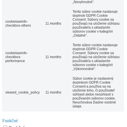
„Nevyhnutné“.
Tento súbor cookie nastavuje
doplnok GDPR Cookie
Consent. Súbory cookie sa
cookielawinfo-
11 months
používajú na uloženie súhlasu
checkbox-others
používateľa s ukladaním
súborov cookie v kategórii
„Ostatné“.
Tento súbor cookie nastavuje
doplnok GDPR Cookie
cookielawinfo-
Consent. Súbory cookie sa
checkbox-
11 months
používajú na uloženie súhlasu
performance
používateľa s ukladaním
súborov cookie v kategórii
„Výkonnostné“.
Súbor cookie je nastavený
doplnkom GDPR Cookie
Consent a používa sa na
uloženie toho, či používateľ
viewed_cookie_policy
11 months
súhlasil alebo nesúhlasil s
používaním súborov cookie.
Neuchováva žiadne osobné
údaje.
Funkčné