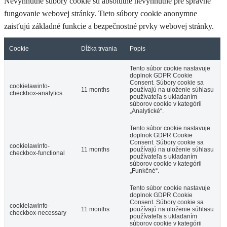
Nevyhnutné súbory cookie sú absolútne nevyhnutné pre správne
fungovanie webovej stránky. Tieto súbory cookie anonymne
zaisťujú základné funkcie a bezpečnostné prvky webovej stránky.
Cookie
Dĺžka trvania
Popis
Tento súbor cookie nastavuje
doplnok GDPR Cookie
Consent. Súbory cookie sa
cookielawinfo-
11 months
používajú na uloženie súhlasu
checkbox-analytics
používateľa s ukladaním
súborov cookie v kategórii
„Analytické“.
Tento súbor cookie nastavuje
doplnok GDPR Cookie
Consent. Súbory cookie sa
cookielawinfo-
11 months
používajú na uloženie súhlasu
checkbox-functional
používateľa s ukladaním
súborov cookie v kategórii
„Funkčné“.
Tento súbor cookie nastavuje
doplnok GDPR Cookie
Consent. Súbory cookie sa
cookielawinfo-
11 months
používajú na uloženie súhlasu
checkbox-necessary
používateľa s ukladaním
súborov cookie v kategórii