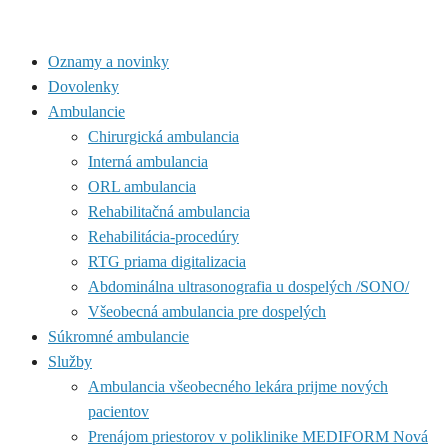
Oznamy a novinky
Dovolenky
Ambulancie
Chirurgická ambulancia
Interná ambulancia
ORL ambulancia
Rehabilitačná ambulancia
Rehabilitácia-procedúry
RTG priama digitalizacia
Abdominálna ultrasonografia u dospelých /SONO/
Všeobecná ambulancia pre dospelých
Súkromné ambulancie
Služby
Ambulancia všeobecného lekára prijme nových
pacientov
Prenájom priestorov v poliklinike MEDIFORM Nová