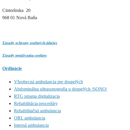
Cintorínska 20
968 01 Nová Baňa
Zásady ochrany osobných údajov
Zásady používania cookies
Ordinácie
Všeobecná ambulancia pre dospelých
Abdominálna ultrasonografia u dospelých /SONO/
RTG priama digitalizacia
Rehabilitácia-procedúry
Rehabilitačná ambulancia
ORL ambulancia
Interná ambulancia