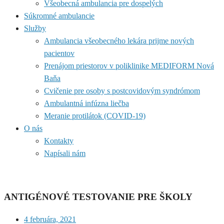
Všeobecná ambulancia pre dospelých
Súkromné ambulancie
Služby
Ambulancia všeobecného lekára prijme nových
pacientov
Prenájom priestorov v poliklinike MEDIFORM Nová
Baňa
Cvičenie pre osoby s postcovidovým syndrómom
Ambulantná infúzna liečba
Meranie protilátok (COVID-19)
O nás
Kontakty
Napísali nám
ANTIGÉNOVÉ TESTOVANIE PRE ŠKOLY
4 februára, 2021