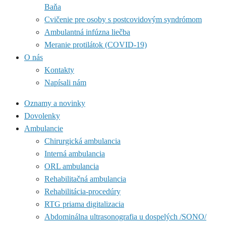
Baňa
Cvičenie pre osoby s postcovidovým syndrómom
Ambulantná infúzna liečba
Meranie protilátok (COVID-19)
O nás
Kontakty
Napísali nám
Oznamy a novinky
Dovolenky
Ambulancie
Chirurgická ambulancia
Interná ambulancia
ORL ambulancia
Rehabilitačná ambulancia
Rehabilitácia-procedúry
RTG priama digitalizacia
Abdominálna ultrasonografia u dospelých /SONO/