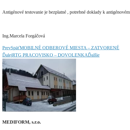
Antigénové testovanie je bezplatné , potrebné doklady k antigénovému 
Ing.Marcela Forgáčová
Prev
Späť
MOBILNÉ ODBEROVÉ MIESTA – ZATVORENÉ
Ďalej
RTG PRACOVISKO – DOVOLENKA
Ďalšie
MEDIFORM, s.r.o.