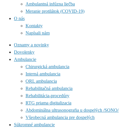
Ambulantná infúzna liečba
Meranie protilátok (COVID-19)
O nás
Kontakty
Napísali nám
Oznamy a novinky
Dovolenky
Ambulancie
Chirurgická ambulancia
Interná ambulancia
ORL ambulancia
Rehabilitačná ambulancia
Rehabilitácia-procedúry
RTG priama digitalizacia
Abdominálna ultrasonografia u dospelých /SONO/
Všeobecná ambulancia pre dospelých
Súkromné ambulancie