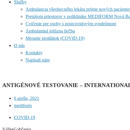
Služby
Ambulancia všeobecného lekára prijme nových paciento
Prenájom priestorov v poliklinike MEDIFORM Nová B
Cvičenie pre osoby s postcovidovým syndrómom
Ambulantná infúzna liečba
Meranie protilátok (COVID-19)
O nás
Kontakty
Napísali nám
ANTIGÉNOVÉ TESTOVANIE – INTERNATIONAL R
6 apríla, 2021
mediform
COVID-19
Vážení občania ,