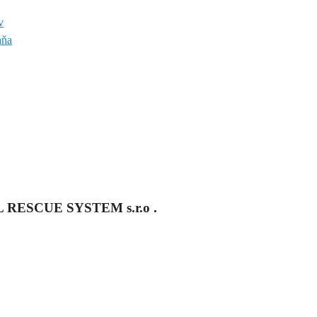
v
aňa
ESCUE SYSTEM s.r.o .