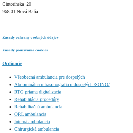
Cintorínska 20
968 01 Nová Baňa
Zásady ochrany osobných údajov
Zásady používania cookies
Ordinácie
Všeobecná ambulancia pre dospelých
Abdominálna ultrasonografia u dospelých /SONO/
RTG priama digitalizacia
Rehabilitácia-procedúry
Rehabilitačná ambulancia
ORL ambulancia
Interná ambulancia
Chirurgická ambulancia