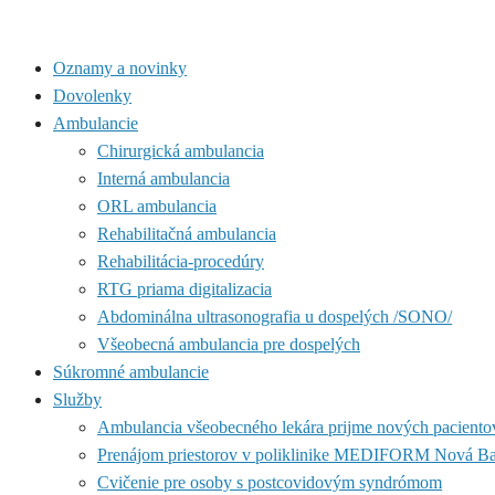
Oznamy a novinky
Dovolenky
Ambulancie
Chirurgická ambulancia
Interná ambulancia
ORL ambulancia
Rehabilitačná ambulancia
Rehabilitácia-procedúry
RTG priama digitalizacia
Abdominálna ultrasonografia u dospelých /SONO/
Všeobecná ambulancia pre dospelých
Súkromné ambulancie
Služby
Ambulancia všeobecného lekára prijme nových paciento
Prenájom priestorov v poliklinike MEDIFORM Nová B
Cvičenie pre osoby s postcovidovým syndrómom