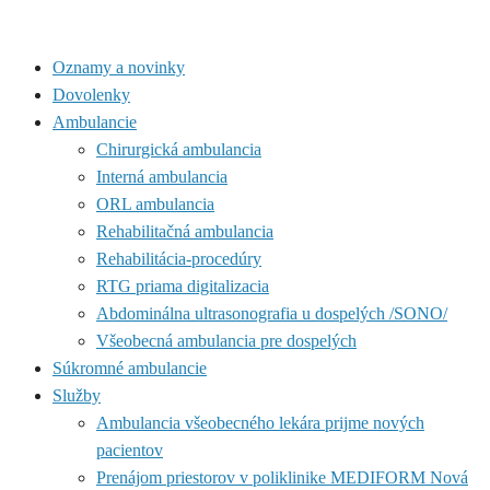
Oznamy a novinky
Dovolenky
Ambulancie
Chirurgická ambulancia
Interná ambulancia
ORL ambulancia
Rehabilitačná ambulancia
Rehabilitácia-procedúry
RTG priama digitalizacia
Abdominálna ultrasonografia u dospelých /SONO/
Všeobecná ambulancia pre dospelých
Súkromné ambulancie
Služby
Ambulancia všeobecného lekára prijme nových
pacientov
Prenájom priestorov v poliklinike MEDIFORM Nová