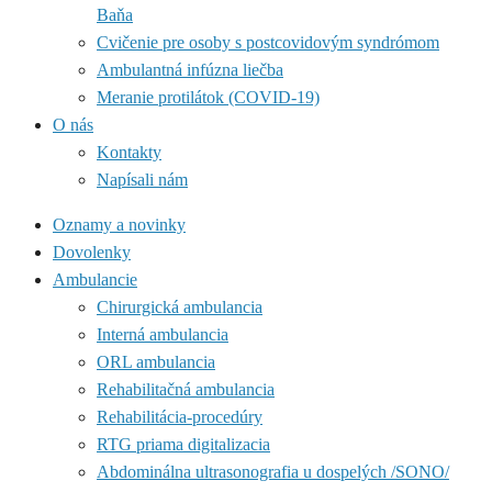
Baňa
Cvičenie pre osoby s postcovidovým syndrómom
Ambulantná infúzna liečba
Meranie protilátok (COVID-19)
O nás
Kontakty
Napísali nám
Oznamy a novinky
Dovolenky
Ambulancie
Chirurgická ambulancia
Interná ambulancia
ORL ambulancia
Rehabilitačná ambulancia
Rehabilitácia-procedúry
RTG priama digitalizacia
Abdominálna ultrasonografia u dospelých /SONO/