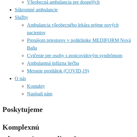
Všeobecná ambulancia pre dospelých
Súkromné ambulancie
Služby
Ambulancia všeobecného lekára prijme nových
pacientov
Prenájom priestorov v poliklinike MEDIFORM Nová
Baňa
Cvičenie pre osoby s postcovidovým syndrómom
Ambulantná infúzna liečba
Meranie protilátok (COVID-19)
O nás
Kontakty
Napísali nám
Poskytujeme
Komplexnú